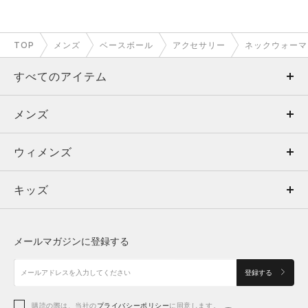
TOP
メンズ
ベースボール
アクセサリー
ネックウォーマ
すべてのアイテム
メンズ
メンズ
ウィメンズ
トップス
ウィメンズ
キッズ
トップス
ボトムス
キッズ
トップス
ボトムス
シューズ
シューズ
メールマガジンに登録する
ボトムス
シューズ
アクセサリー
アクセサリー
登録する
シューズ
アクセサリー
購読の際は、当社の
プライバシーポリシー
に同意します。