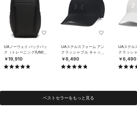
UAノーウェイ バックパッ
UAステルスフォーム アン
UAステル
ク（トレーニング/UNISE
クラッシャブル キャップ
クラッシャ
X）
（ライフスタイル/UNISE
（ライフスタ
￥19,910
￥6,490
￥6,490
X）
X）
ベストセラーをもっと見る