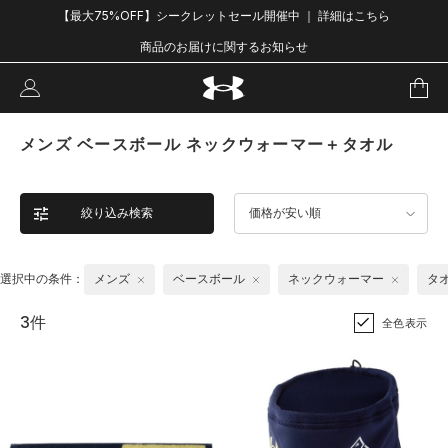
【最大75%OFF】シークレットセール開催中 ｜ 詳細はこちら
商品のお届けに関するお知らせ
メンズ ベースボール ネックウォーマー＋タオル
絞り込み検索
価格が安い順
選択中の条件：
メンズ
ベースボール
ネックウォーマー
タ
3件
全色表示