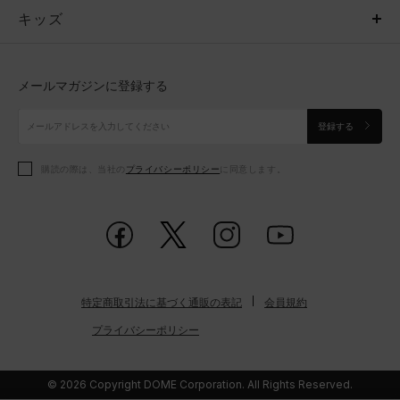
キッズ
トップス
ボトムス
キッズ
トップス
ボトムス
シューズ
シューズ
メールマガジンに登録する
ボトムス
シューズ
アクセサリー
アクセサリー
登録する
シューズ
アクセサリー
購読の際は、当社の
プライバシーポリシー
に同意します。
アクセサリー
スポーツブラ
レギンス＆タイツ
特定商取引法に基づく通販の表記
会員規約
プライバシーポリシー
© 2026 Copyright DOME Corporation. All Rights Reserved.