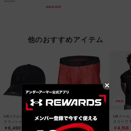
￥2,200
SOLD OUT
他のおすすめアイテム
SALE
UAステルスフォーム アン
UAパフォーマンステック
UAクール
クラッシャブル キャップ
6インチ ノベルティ アン
スリーブ 
（ライフスタイル/UNISE
ダーウェア（トレーニン
ーニング/
￥6,490
￥2,970
￥4,158