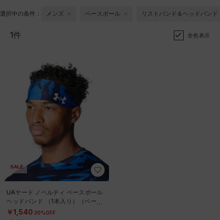
選択中の条件：
メンズ
ベースボール
リストバンド＆ヘッドバンド
1件
全色表示
SALE
UAヤード ノベルティ ベースボール
ヘッドバンド （1本入り）（ベース
ボール/MEN）
￥1,540
30%OFF