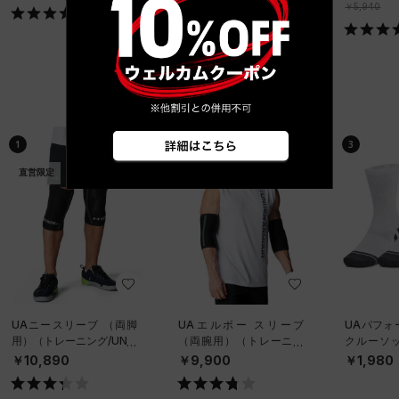
X）
グ/MEN）
￥5,940
ベストセラー
1
2
3
直営限定
直営限定
UAニースリーブ （両脚
UAエルボー スリーブ
UAパフォ
用）（トレーニング/UNIS
（両腕用）（トレーニン
クルーソッ
EX）
グ/UNISEX）
ット）（ト
￥10,890
￥9,900
￥1,980
NISEX）