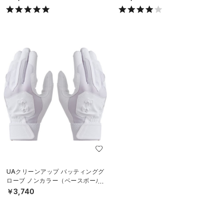
UAクリーンアップ バッティンググ
ローブ ノンカラー（ベースボール/
MEN）
￥3,740