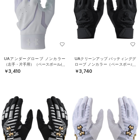
UAアンダーグローブ ノンカラー
UAクリーンアップ バッティンググ
（左手・片手用）（ベースボール/M
ローブ ノンカラー（ベースボール/
EN）
MEN）
￥3,410
￥3,740