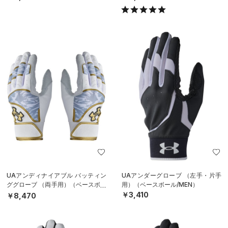
UAアンディナイアブル バッティン
UAアンダーグローブ （左手・片手
ググローブ （両手用）（ベースボー
用）（ベースボール/MEN）
ル/MEN）
￥3,410
￥8,470