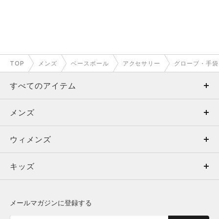
TOP
メンズ
ベースボール
アクセサリー
グローブ・手袋
すべてのアイテム
メンズ
メンズ
ウィメンズ
トップス
ウィメンズ
キッズ
トップス
ボトムス
キッズ
トップス
ボトムス
シューズ
シューズ
メールマガジンに登録する