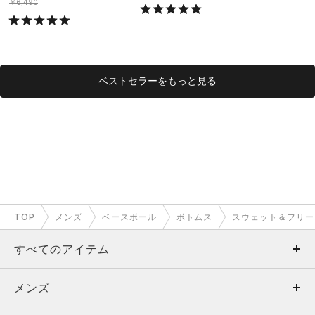
ング/MEN）
グ/MEN）
￥6,490
ベストセラーをもっと見る
TOP
メンズ
ベースボール
ボトムス
スウェット＆フリー
すべてのアイテム
メンズ
メンズ