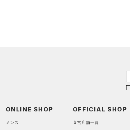
スウェット＆フリース
（1）
ロングTシャツ
（0）
アンダーウェア
（3）
パーカー&トレーナー
（0）
スカート
（6）
ジャケット
（0）
スイムウェア
（0）
ジャージ
（0）
ベスト
アクセサリー
シューズ
（0）
ダウン・コート
すべてのアクセサリー
（0）
スポーツブラ
すべてのシューズ
（3）
バックパック
サイズ
（0）
（0）
セットアップ
スポーツシューズ
ショルダー＆トートバッグ
（0）
カテゴリーを選択してください。
カラー
（8）
（0）
スイムウェア
スパイク
（1）
サックパック
スポーツスタイルシューズ
（0）
価格
（0）
ウェストバッグ
ブラック
ホワイト
ブラウン
グリーン
（0）
サンダル
（0）
ダッフルバッグ
ONLINE SHOP
OFFICIAL SHOP
テクノロジー
（0）
キャップ＆ビーニー
～
円
円
ブルー
パープル
レッド
イエロー
メンズ
直営店舗一覧
（0）
FLOW(フロー)
（0）
ベルト
在庫