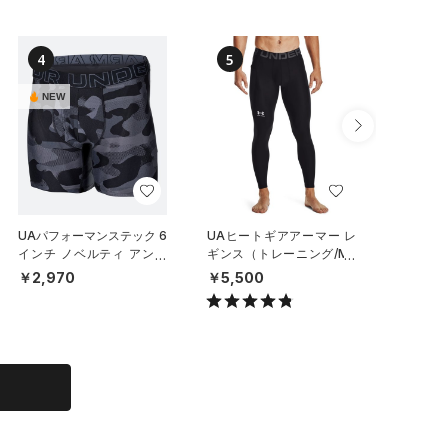
4
5
6
NEW
NEW
UAパフォーマンステック 6
UAヒートギアアーマー レ
UAパフ
インチ ノベルティ アンダ
ギンス（トレーニング/ME
メッシュ
ーウェア（トレーニング/M
N）
チ アン
￥2,970
￥5,500
￥6,93
EN）
ット）（
N）