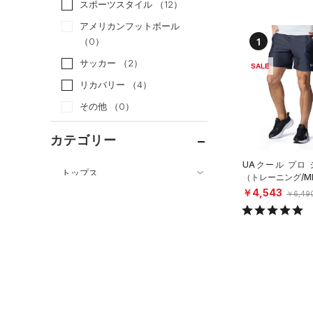
スポーツスタイル
（12）
アメリカンフットボール
1
（0）
サッカー
（2）
SALE
リカバリー
（4）
その他
（0）
カテゴリー
UAクール プロ
トップス
（トレーニング/M
￥4,543
ボトムス
￥6,49
すべてのトップス
すべてのボトムス
（48）
ベースレイヤー
（4）
レギンス&タイツ
（14）
Tシャツ
（3）
ショートパンツ
（1）
タンクトップ
（0）
パンツ(ロングパンツ)
（0）
ポロシャツ
（0）