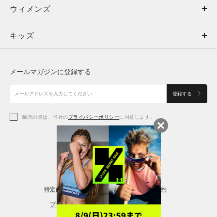
ウィメンズ
トップス
ウィメンズ
キッズ
トップス
ボトムス
キッズ
トップス
ボトムス
シューズ
シューズ
メールマガジンに登録する
ボトムス
シューズ
アクセサリー
アクセサリー
登録する
シューズ
アクセサリー
購読の際は、当社の
プライバシーポリシー
に同意します。
アクセサリー
スポーツブラ
レギンス＆タイツ
特定商取引法に基づく通販の表記
会員規約
プライバシーポリシー