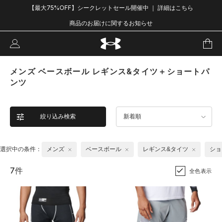
【最大75%OFF】シークレットセール開催中 ｜ 詳細はこちら
商品のお届けに関するお知らせ
メンズ ベースボール レギンス&タイツ＋ショートパ
ンツ
絞り込み検索
新着順
選択中の条件：
メンズ
ベースボール
レギンス&タイツ
ショ
7件
全色表示