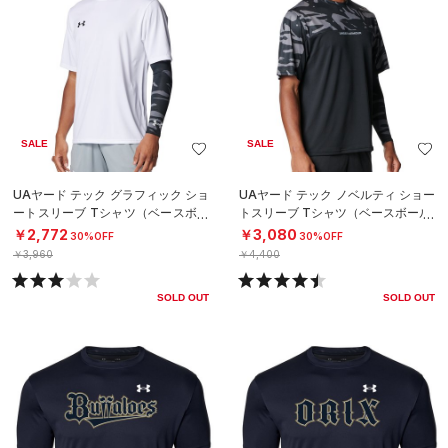
SALE
SALE
UAヤード テック グラフィック ショ
UAヤード テック ノベルティ ショー
ートスリーブ Tシャツ（ベースボー
トスリーブ Tシャツ（ベースボール/
ル/MEN）
MEN）
￥2,772
￥3,080
30%OFF
30%OFF
￥3,960
￥4,400
SOLD OUT
SOLD OUT