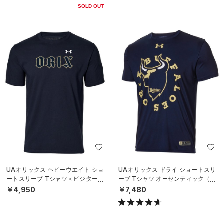
SOLD OUT
UAオリックス ヘビーウエイト ショ
UAオリックス ドライ ショートスリ
ートスリーブ Tシャツ＜ビジター＞
ーブ Tシャツ オーセンティック（ベ
（ベースボール/UNISEX）
ースボール/MEN）
￥4,950
￥7,480