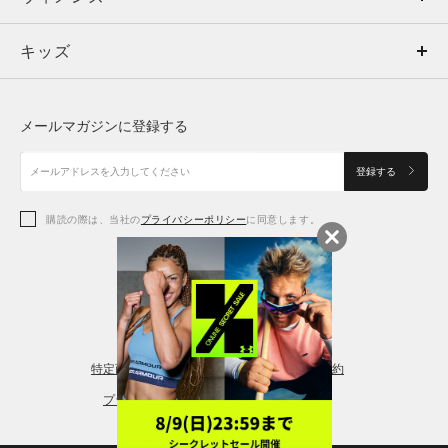
キッズ
トップス
ボトムス
キッズ
トップス
ボトムス
シューズ
シューズ
メールマガジンに登録する
ボトムス
シューズ
アクセサリー
アクセサリー
登録する
シューズ
アクセサリー
購読の際は、当社の
プライバシーポリシー
に同意します。
アクセサリー
スポーツブラ
レギンス＆タイツ
特定商取引法に基づく通販の表記
会員規約
プライバシーポリシー