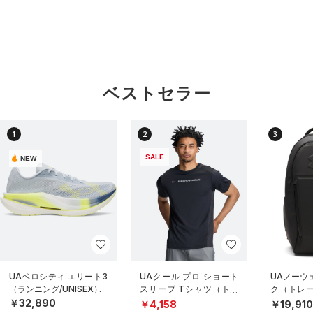
ベストセラー
1
2
3
SALE
NEW
UAベロシティ エリート3
UAクール プロ ショート
UAノーウ
（ランニング/UNISEX）
スリーブ Tシャツ（トレ
ク（トレーニ
ーニング/MEN）
X）
￥32,890
￥4,158
￥19,91