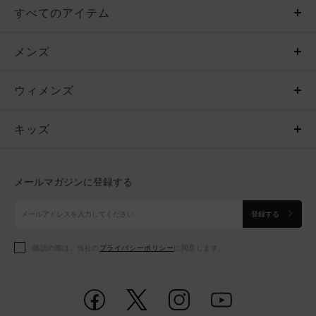
すべてのアイテム
メンズ
メンズ
ウィメンズ
トップス
ウィメンズ
キッズ
トップス
ボトムス
キッズ
トップス
ボトムス
シューズ
シューズ
メールマガジンに登録する
ボトムス
シューズ
アクセサリー
アクセサリー
登録する
シューズ
アクセサリー
購読の際は、当社の
プライバシーポリシー
に同意します。
アクセサリー
スポーツブラ