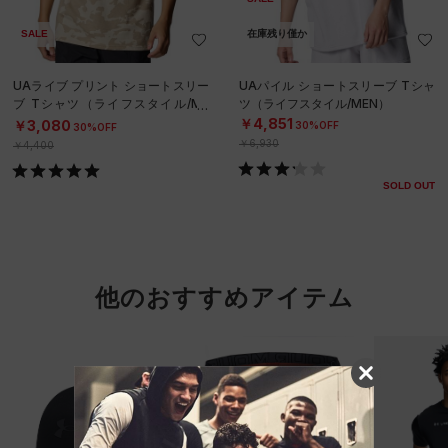
SALE
在庫残り僅か
UAライブ プリント ショートスリー
UAパイル ショートスリーブ Tシャ
ブ Tシャツ（ライフスタイル/ME
ツ（ライフスタイル/MEN）
N）
￥4,851
￥3,080
30%OFF
30%OFF
￥6,930
￥4,400
SOLD OUT
他のおすすめアイテム