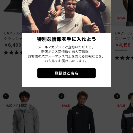
SALE
UAステルスフォーム アン
UAパフォーマンステック
UAクール
クラッシャブル キャップ
6インチ ノベルティ アン
スリーブ 
（ライフスタイル/UNISE
ダーウェア（トレーニン
ーニング/
￥6,490
￥2,970
￥4,158
X）
グ/MEN）
￥5,940
ベストセラー
1
2
3
公式サイト限定
SALE
SALE