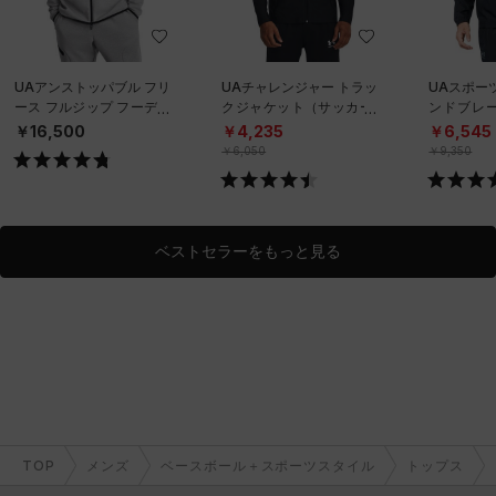
UAアンストッパブル フリ
UAチャレンジャー トラッ
UAスポー
ース フルジップ フーディ
クジャケット（サッカー/
ンドブレ
ー（トレーニング/MEN）
MEN）
ニング/ME
￥16,500
￥4,235
￥6,545
￥6,050
￥9,350
ベストセラーをもっと見る
TOP
メンズ
ベースボール＋スポーツスタイル
トップス