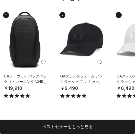
1
2
3
UAノーウェイ バックパッ
UAステルスフォーム アン
UAステル
ク（トレーニング/UNISE
クラッシャブル キャップ
クラッシャ
X）
（ライフスタイル/UNISE
（ライフスタ
￥19,910
￥6,490
￥6,490
X）
X）
ベストセラーをもっと見る