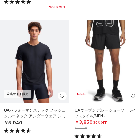
SOLD OUT
公式サイト限定
SALE
UAパフォーマンステック メッシュ
UAウーブン ボレーショーツ（ライ
クルーネック アンダーウェア シャ
フスタイル/MEN）
ツ （2枚セット）（ライフスタイル/
￥3,850
￥5,940
30%OFF
MEN
￥5,500