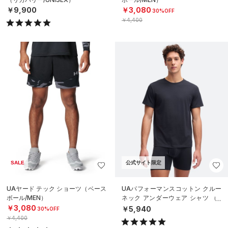
￥9,900
￥3,080
30%OFF
￥4,400
SALE
公式サイト限定
UAヤード テック ショーツ（ベース
UAパフォーマンスコットン クルー
ボール/MEN）
ネック アンダーウェア シャツ （2
枚セット）（ライフスタイル/ME
￥3,080
￥5,940
30%OFF
N）
￥4,400