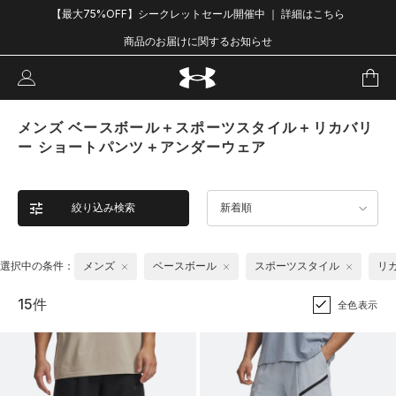
【最大75%OFF】シークレットセール開催中 ｜ 詳細はこちら
商品のお届けに関するお知らせ
メンズ ベースボール＋スポーツスタイル＋リカバリ
ー ショートパンツ＋アンダーウェア
絞り込み検索
新着順
選択中の条件：
メンズ
ベースボール
スポーツスタイル
リ
15件
全色表示