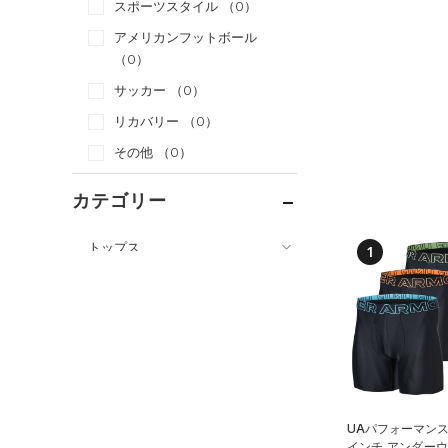
スポーツスタイル
（0）
アメリカンフットボール
（0）
サッカー
（0）
リカバリー
（0）
その他
（0）
カテゴリー
トップス
1
ボトムス
すべてのトップス
すべてのボトムス
（20）
ベースレイヤー
（3）
レギンス&タイツ
（20）
Tシャツ
（13）
ショートパンツ
（2）
タンクトップ
（13）
パンツ(ロングパンツ)
（0）
ポロシャツ
UAパフォーマンス
（4）
インチ アンダーウ