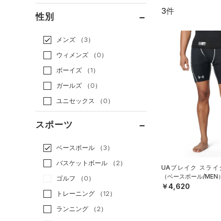
3件
通常価格
（3）
性別
セール
（0）
メンズ
（3）
ウィメンズ
（0）
ボーイズ
（1）
ガールズ
（0）
ユニセックス
（0）
スポーツ
ベースボール
（3）
バスケットボール
（2）
UAブレイク スライ
（ベースボール/MEN
ゴルフ
（0）
￥4,620
トレーニング
（12）
ランニング
（2）