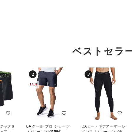
ベストセラ
2
3
SALE
テック 6
UAクール プロ ショーツ
UAヒートギアアーマー レ
ェア （3
（トレーニング/MEN）
ギンス（トレーニング/ME