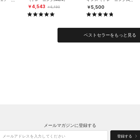
ーニング/
N）
￥4,543
￥5,500
￥6,490
ベストセラーをもっと見る
メールマガジンに登録する
登録する