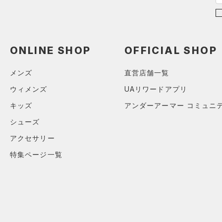
（9）
グローブ・手袋
M
（1）
アイウェア
オレンジ
その他
L
リストバンド＆ヘッドバンド
（1）
XL
価格
ONLINE SHOP
OFFICIAL SHOP
2XL
（0）
スポーツマスク
メンズ
直営店舗一覧
3XL
テクノロジー
（3）
ソックス
～
円
円
ウィメンズ
UAリワードアプリ
4XL
（0）
ネックウォーマー
FLOW(フロー)
（0）
在庫
5XL
キッズ
アンダーアーマー コミュニ
（2）
スリーブ
HOVR(ホバー)
（0）
6XL
シューズ
在庫あり
（0）
タオル
CHARGED(チャージド)
（0）
限定
FREE
アクセサリー
（0）
MICRO G(マイクロＧ)
ボール
（0）
特集ページ一覧
直営限定
（0）
コレクション
TRIBASE(トライベース)
（0）
イヤホン＆ヘッドホン
公式サイト限定
（0）
（0）
（0）
ウォーターボトル
プロジェクトロック
（0）
在庫残りわずか
（0）
RUSH(ラッシュ)
（0）
（0）
その他
ステフィン・カリー
（0）
ISO-CHILL(アイソチル)
（0）
アジア限定
（0）
Tech(テック)
（0）