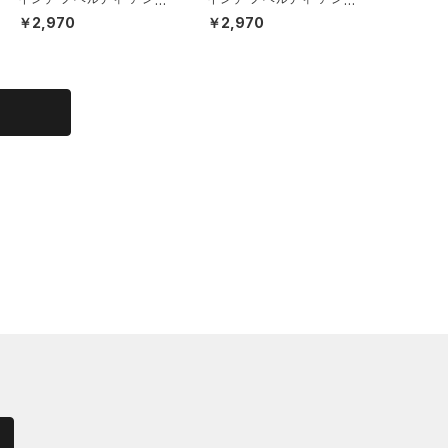
ーウェア（トレーニング/M
ーウェア（トレーニング/M
チ アン
￥2,970
￥2,970
￥6,93
EN）
EN）
ット）（
N）