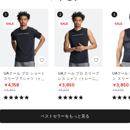
1
2
3
SALE
SALE
SALE
UAクール プロ ショート
UAクール プロ スリーブ
UAクール
スリーブ Tシャツ（トレ
レス シャツ（トレーニン
ン スリー
ーニング/MEN）
グ/MEN）
（トレーニ
￥4,158
￥3,850
￥3,850
￥5,940
￥5,500
￥5,500
ベストセラーをもっと見る