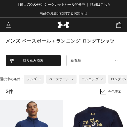
【最大75%OFF】シークレットセール開催中 ｜ 詳細はこちら
商品のお届けに関するお知らせ
メンズ ベースボール＋ランニング ロングTシャツ
絞り込み検索
新着順
選択中の条件：
メンズ
ベースボール
ランニング
ロングTシ
2件
全色表示