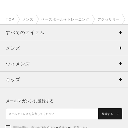
TOP
メンズ
ベースボール＋トレーニング
アクセサリー
すべてのアイテム
メンズ
メンズ
ウィメンズ
トップス
ウィメンズ
キッズ
トップス
ボトムス
キッズ
トップス
ボトムス
シューズ
シューズ
メールマガジンに登録する
ボトムス
シューズ
アクセサリー
アクセサリー
登録する
シューズ
アクセサリー
購読の際は、当社の
プライバシーポリシー
に同意します。