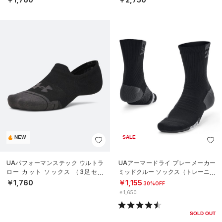
NEW
SALE
UAパフォーマンステック ウルトラ
UAアーマードライ プレーメーカー
ロー カット ソックス （3足セッ
ミッドクルー ソックス（トレーニン
ト）（トレーニング/UNISEX）
グ/UNISEX）
￥1,760
￥1,155
30%OFF
￥1,650
SOLD OUT