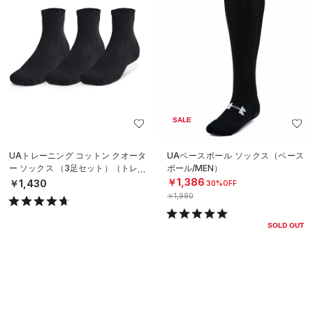
SALE
UAトレーニング コットン クオータ
UAベースボール ソックス（ベース
ー ソックス （3足セット）（トレー
ボール/MEN）
ニング/UNISEX）
￥1,386
￥1,430
30%OFF
￥1,980
SOLD OUT