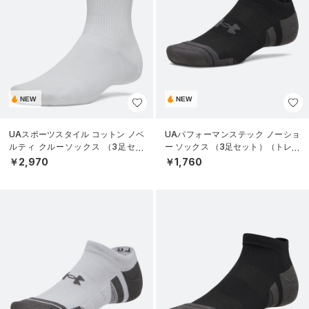
NEW
NEW
UAスポーツスタイル コットン ノベ
UAパフォーマンステック ノーショ
ルティ クルーソックス （3足セッ
ー ソックス （3足セット）（トレー
ト）（トレーニング/UNISEX）
ニング/UNISEX）
￥2,970
￥1,760