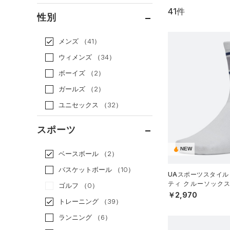
41件
通常価格
（33）
性別
セール
（8）
メンズ
（41）
ウィメンズ
（34）
ボーイズ
（2）
ガールズ
（2）
ユニセックス
（32）
スポーツ
NEW
ベースボール
（2）
バスケットボール
（10）
UAスポーツスタイル
ティ クルーソックス
ゴルフ
（0）
（トレーニング/UNIS
￥2,970
トレーニング
（39）
ランニング
（6）