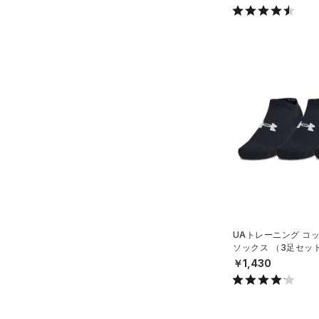
AUXETIC(オーゼティック)
（0）
Charged Cotton(チャージド
コットン)
（0）
Rival Fleece(ライバルフリー
ス)
（0）
Armour Fleece(アーマーフリ
ース)
（0）
UAトレーニング コ
ソックス （3足セッ
グ/UNISEX）
￥1,430