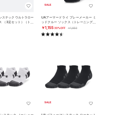
SALE
ンステック ウルトラロー
UAアーマードライ プレーメーカー ミ
ス （3足セット）（トレ
ッドクルー ソックス（トレーニング/U
EX）
NISEX）
￥1,155
30%OFF
￥1,650
SALE
マンステック ノーショー
UAパフォーマンステック ローカット