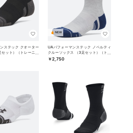
NEW
マンステック クオーター
UAパフォーマンステック ノベルティ
3足セット）（トレーニン
クルーソックス （3足セット）（トレ
ーニング/UNISEX）
￥2,750