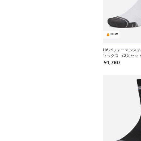
スウェット＆フリース
（16）
ロングTシャツ
（9）
サックパック
（33）
アンダーウェア
（11）
パーカー&トレーナー
（6）
ウェストバッグ
（0）
スカート
（26）
ジャケット
（15）
ダッフルバッグ
（5）
スイムウェア
（13）
ジャージ
NEW
（12）
キャップ＆ビーニー
（1）
ベスト
（0）
ベルト
UAパフォーマンステ
（1）
ダウン・コート
ソックス （3足セッ
（25）
グローブ・手袋
グ/UNISEX）
￥1,760
（0）
スポーツブラ
（10）
アイウェア
（0）
セットアップ
リストバンド＆ヘッドバンド
（9）
（0）
スイムウェア
（0）
スポーツマスク
（31）
ソックス
（1）
ネックウォーマー
（6）
スリーブ
（8）
タオル