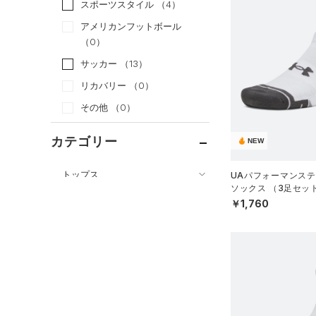
スポーツスタイル
（4）
アメリカンフットボール
（0）
サッカー
（13）
リカバリー
（0）
その他
（0）
カテゴリー
NEW
トップス
UAパフォーマンステ
ソックス （3足セッ
ボトムス
すべてのトップス
グ/UNISEX）
￥1,760
アクセサリー
すべてのボトムス
（110）
ベースレイヤー
すべてのアクセサリー
（25）
レギンス&タイツ
（109）
Tシャツ
（29）
バックパック
（67）
ショートパンツ
（34）
タンクトップ
ショルダー＆トートバッグ
（28）
パンツ(ロングパンツ)
（10）
ポロシャツ
（3）
（5）