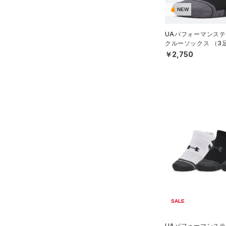
NEW
（0）
ボール
（0）
イヤホン＆ヘッドホン
UAパフォーマンステ
クルーソックス （3
（5）
ウォーターボトル
ーニング/UNISEX）
￥2,750
（0）
その他
シューズ
すべてのシューズ
サイズ
（7）
スポーツシューズ
YS(130cm)
カラー
（8）
スパイク
YM(140cm)
スポーツスタイルシューズ
YL(150cm)
（0）
価格
ブラック
ホワイト
ブラウン
グリーン
XS
（3）
サンダル
テクノロジー
S
SALE
～
円
円
M
ブルー
パープル
レッド
イエロー
FLOW(フロー)
（0）
在庫
L
UAパフォーマンステ