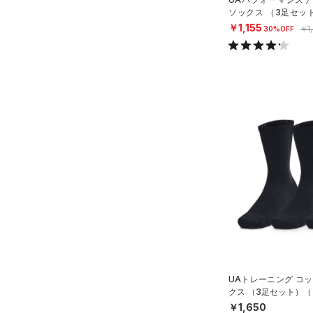
HOVR(ホバー)
（0）
ソックス （3足セッ
ONESIZE
グ/UNISEX）
オレンジ
その他
￥1,155
在庫あり
30%OFF
￥1
CHARGED(チャージド)
（0）
限定
MICRO G(マイクロＧ)
（0）
直営限定
（5）
コレクション
TRIBASE(トライベース)
公式サイト限定
（0）
（0）
プロジェクトロック
（0）
在庫残りわずか
（1）
RUSH(ラッシュ)
（0）
ステフィン・カリー
（0）
ISO-CHILL(アイソチル)
（0）
アジア限定
（0）
Tech(テック)
（0）
COLDGEAR ARMOUR(コール
ドギアアーマー)
（0）
HEATGEAR ARMOUR(ヒート
ギアアーマー)
（0）
STORM(ストーム)
（0）
COLDGEAR INFRARED(コー
UAトレーニング コッ
ルドギアインフラレッド)
クス （3足セット）（
ISEX）
（0）
￥1,650