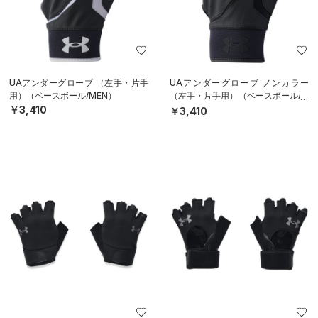
UAアンダーグローブ （左手・片手
UAアンダーグローブ ノンカラー
用）（ベースボール/MEN）
（左手・片手用）（ベースボール/M
EN）
￥3,410
￥3,410