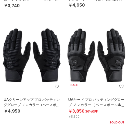
MEN）
￥4,950
￥3,740
SALE
UAクリーンアップ プロ バッティン
UAヤード プロ バッティンググロー
ググローブ ノンカラー（ベースボー
ブ ノンカラー（ベースボール/ME
ル/MEN）
N）
￥4,950
￥3,850
30%OFF
￥5,500
SOLD OUT