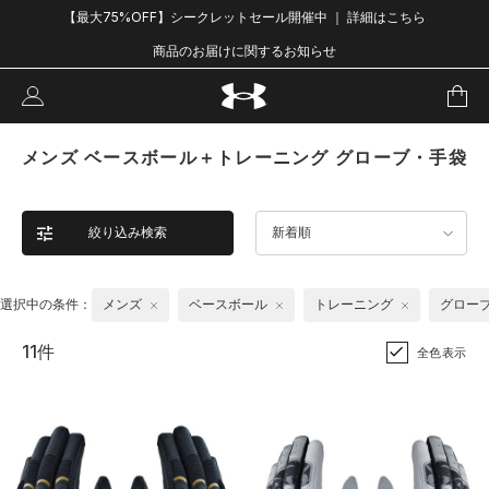
【最大75%OFF】シークレットセール開催中 ｜ 詳細はこちら
商品のお届けに関するお知らせ
メンズ ベースボール＋トレーニング グローブ・手袋
絞り込み検索
新着順
選択中の条件：
メンズ
ベースボール
トレーニング
グロー
11件
全色表示