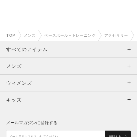
TOP
メンズ
ベースボール＋トレーニング
アクセサリー
すべてのアイテム
メンズ
メンズ
ウィメンズ
トップス
ウィメンズ
キッズ
トップス
ボトムス
キッズ
トップス
ボトムス
シューズ
シューズ
メールマガジンに登録する
ボトムス
シューズ
アクセサリー
アクセサリー
登録する