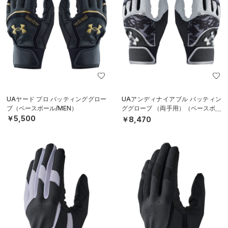
UAヤード プロ バッティンググロー
UAアンディナイアブル バッティン
ブ（ベースボール/MEN）
ググローブ （両手用）（ベースボー
ル/MEN）
￥5,500
￥8,470