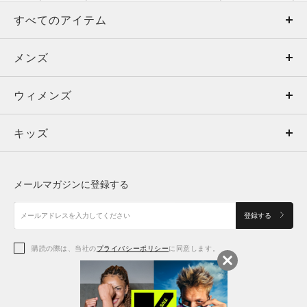
すべてのアイテム
メンズ
メンズ
ウィメンズ
トップス
ウィメンズ
キッズ
トップス
ボトムス
キッズ
トップス
ボトムス
シューズ
シューズ
メールマガジンに登録する
ボトムス
シューズ
アクセサリー
アクセサリー
登録する
シューズ
アクセサリー
購読の際は、当社の
プライバシーポリシー
に同意します。
アクセサリー
スポーツブラ