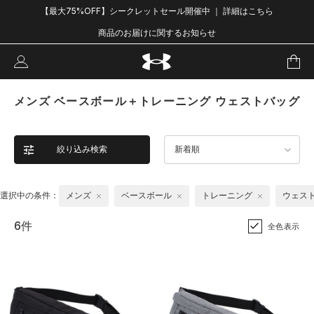
【最大75%OFF】シークレットセール開催中 ｜ 詳細はこちら
商品のお届けに関するお知らせ
メンズ ベースボール＋トレーニング ウェストバッグ
絞り込み検索
新着順
選択中の条件：
メンズ
ベースボール
トレーニング
ウェス
6件
全色表示