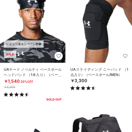
レビューキャンペーン対象
SALE
UAヤード ノベルティ ベースボール
UAスライディング ニーパッド （1
ヘッドバンド （1本入り）（ベース
点入り）（ベースボール/MEN）
ボール/MEN）
￥3,300
￥1,540
30%OFF
￥2,200
SOLD OUT