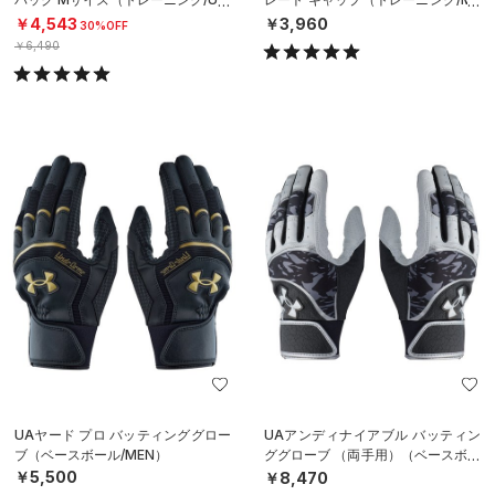
SEX）
N）
￥4,543
￥3,960
30%OFF
￥6,490
UAヤード プロ バッティンググロー
UAアンディナイアブル バッティン
ブ（ベースボール/MEN）
ググローブ （両手用）（ベースボー
ル/MEN）
￥5,500
￥8,470