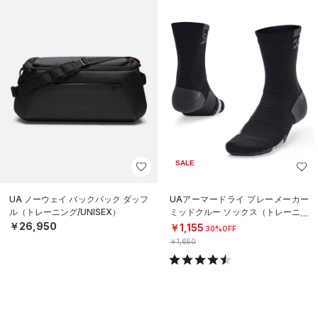
SALE
UA ノーウェイ バックパック ダッフ
UAアーマードライ プレーメーカー
ル（トレーニング/UNISEX）
ミッドクルー ソックス（トレーニン
グ/UNISEX）
￥26,950
￥1,155
30%OFF
￥1,650