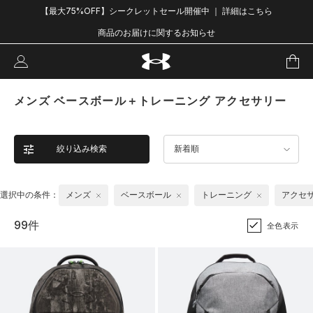
【最大75%OFF】シークレットセール開催中 ｜ 詳細はこちら
商品のお届けに関するお知らせ
メンズ ベースボール＋トレーニング アクセサリー
絞り込み検索
新着順
選択中の条件：
メンズ
ベースボール
トレーニング
アクセ
99件
全色表示