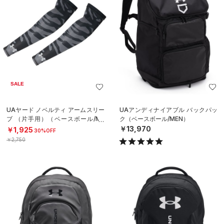
SALE
UAヤード ノベルティ アームスリー
UAアンディナイアブル バックパッ
ブ （片手用）（ベースボール/ME
ク（ベースボール/MEN）
N）
￥13,970
￥1,925
30%OFF
￥2,750