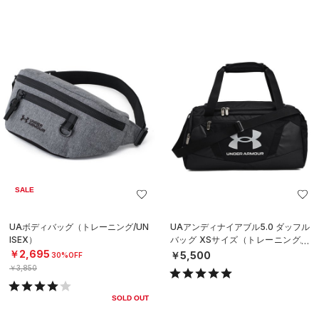
SALE
UAボディバッグ（トレーニング/UN
UAアンディナイアブル5.0 ダッフル
ISEX）
バッグ XSサイズ（トレーニング/U
NISEX）
￥2,695
￥5,500
30%OFF
￥3,850
SOLD OUT