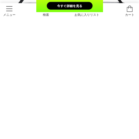
検索
お気に入りリスト
カート
メニュー
UAアンディナイアブル5.0 ダッフル
UAアンディナイアブル5.0 ダッフル
バッグ Mサイズ（トレーニング/UNI
バッグ Lサイズ（トレーニング/UNI
SEX）
SEX）
￥6,490
￥7,920