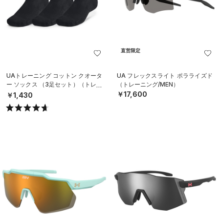
直営限定
UAトレーニング コットン クオータ
UA フレックスライト ポラライズド
ー ソックス （3足セット）（トレー
（トレーニング/MEN）
ニング/UNISEX）
￥17,600
￥1,430