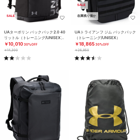
SALE
SALE
在庫残り僅か
UAターポリン バックパック2.0 40
UAトライアンフ ジム バックパック
リットル（トレーニング/UNISEX）
（トレーニング/UNISEX）
￥10,010
￥18,865
30%OFF
30%OFF
￥14,300
￥26,950