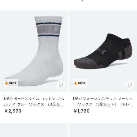
NEW
NEW
UAスポーツスタイル コットン ノベ
UAパフォーマンステック ノーショ
ルティ クルーソックス （3足セッ
ー ソックス （3足セット）（トレー
ト）（トレーニング/UNISEX）
ニング/UNISEX）
￥2,970
￥1,760