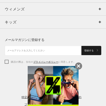
ウィメンズ
トップス
ウィメンズ
キッズ
トップス
ボトムス
キッズ
トップス
ボトムス
シューズ
シューズ
メールマガジンに登録する
ボトムス
シューズ
アクセサリー
アクセサリー
登録する
シューズ
アクセサリー
購読の際は、当社の
プライバシーポリシー
に同意します。
アクセサリー
スポーツブラ
レギンス＆タイツ
特定商取引法に基づく通販の表記
会員規約
プライバシーポリシー