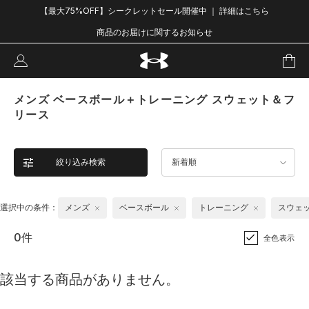
【最大75%OFF】シークレットセール開催中 ｜ 詳細はこちら
商品のお届けに関するお知らせ
メンズ ベースボール＋トレーニング スウェット＆フ
リース
絞り込み検索
新着順
選択中の条件：
メンズ
ベースボール
トレーニング
スウェ
0件
全色表示
該当する商品がありません。