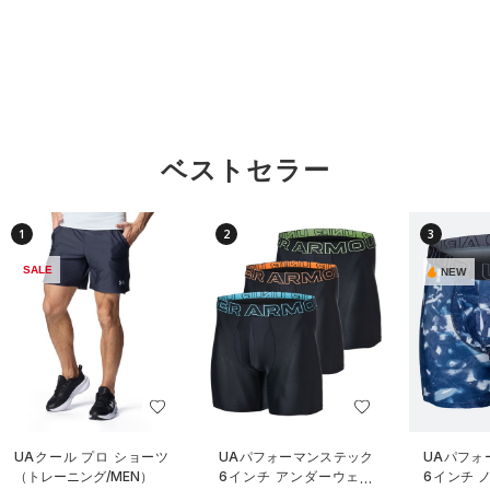
ベストセラー
1
2
3
SALE
NEW
UAクール プロ ショーツ
UAパフォーマンステック
UAパフォ
（トレーニング/MEN）
6インチ アンダーウェア
6インチ 