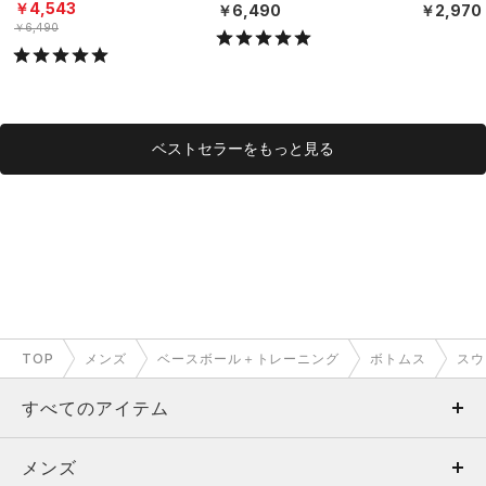
（3枚セット）（トレーニ
ダーウェ
￥4,543
￥6,490
￥2,970
ング/MEN）
グ/MEN）
￥6,490
ベストセラーをもっと見る
TOP
メンズ
ベースボール＋トレーニング
ボトムス
スウ
すべてのアイテム
メンズ
メンズ