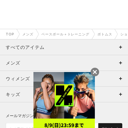
TOP
メンズ
ベースボール＋トレーニング
ボトムス
ショ
すべてのアイテム
メンズ
メンズ
ウィメンズ
トップス
ウィメンズ
キッズ
トップス
ボトムス
キッズ
トップス
ボトムス
シューズ
シューズ
メールマガジンに登録する
ボトムス
シューズ
アクセサリー
アクセサリー