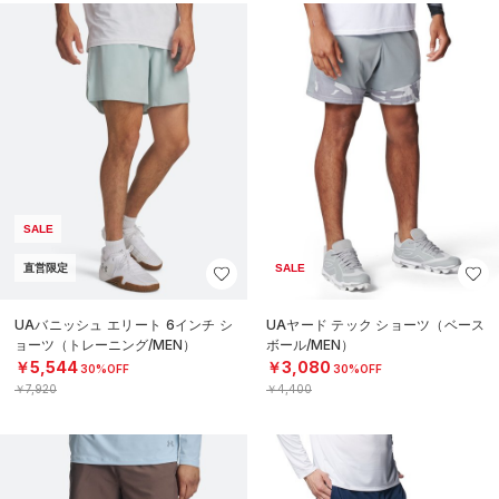
SALE
直営限定
SALE
UAバニッシュ エリート 6インチ シ
UAヤード テック ショーツ（ベース
ョーツ（トレーニング/MEN）
ボール/MEN）
￥5,544
￥3,080
30%OFF
30%OFF
￥7,920
￥4,400