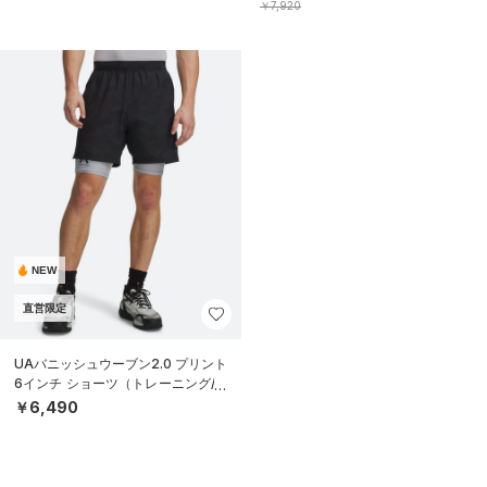
￥7,920
NEW
直営限定
UAバニッシュウーブン2.0 プリント
6インチ ショーツ（トレーニング/M
EN）
￥6,490