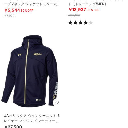
ーブ Vネック ジャケット（ベースボ
ト（トレーニング/MEN）
ール/MEN）
￥13,937
￥5,544
30%OFF
30%OFF
￥19,910
￥7,920
UAオリックス ウインターニット 3
レイヤー フルジップ フーディー オ
ーセンティック（ベースボール/ME
￥27,500