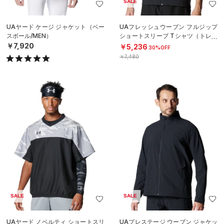
SALE
UAヤード ケージ ジャケット（ベー
UAフレッシュウーブン フルジップ
スボール/MEN）
ショートスリーブ Tシャツ（トレー
ニング/MEN）
￥7,920
￥5,236
30%OFF
￥7,480
SALE
SALE
UAヤード ノベルティ ショートスリ
UAプレステージ ウーブン ジャケッ