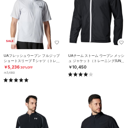
SALE
UAフレッシュウーブン フルジップ
UAチーム ストーム ウーブン メッシ
ショートスリーブ Tシャツ（トレー
ュ ジャケット（トレーニング/UNIS
ニング/MEN）
EX）
￥5,236
￥10,450
30%OFF
￥7,480