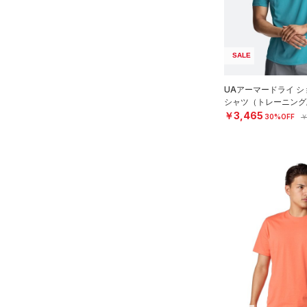
（28）
パンツ(ロングパンツ)
（3）
YXS(120cm)
カラー
（8）
スパイク
（5）
スウェット＆フリース
YS(130cm)
（9）
サックパック
スポーツスタイルシューズ
（33）
アンダーウェア
YM(140cm)
SALE
（0）
価格
（6）
ウェストバッグ
（0）
ブラック
スカート
ホワイト
ブラウン
グリーン
YL(150cm)
（3）
サンダル
（15）
ダッフルバッグ
UAアーマードライ シ
（5）
テクノロジー
YXL(160cm)
スイムウェア
シャツ（トレーニング/
（12）
キャップ＆ビーニー
～
円
円
￥3,465
30%OFF
￥
XS
ブルー
パープル
レッド
イエロー
（0）
FLOW(フロー)
（0）
ベルト
在庫
S
HOVR(ホバー)
（0）
（25）
グローブ・手袋
M
オレンジ
その他
在庫あり
CHARGED(チャージド)
（0）
限定
（10）
アイウェア
L
MICRO G(マイクロＧ)
（0）
リストバンド＆ヘッドバンド
XL
直営限定
（6）
コレクション
（9）
TRIBASE(トライベース)
2XL
公式サイト限定
（0）
（0）
（0）
スポーツマスク
3XL
プロジェクトロック
（0）
在庫残りわずか
（4）
RUSH(ラッシュ)
（6）
（31）
ソックス
4XL
ステフィン・カリー
（0）
ISO-CHILL(アイソチル)
（0）
5XL
（1）
ネックウォーマー
アジア限定
（0）
Tech(テック)
（1）
6XL
（6）