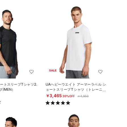
SALE
ョートスリーブTシャツ2.
UAヘビーウエイト アーマーラベル シ
グ/MEN）
ョートスリーブTシャツ（トレーニン
グ/MEN）
￥3,465
30%OFF
￥4,950