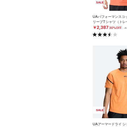
スリーブ
SALE
COLDGEAR ARMOUR(コール
（8）
ドギアアーマー)
タオル
（0）
UAパフォーマンスコ
HEATGEAR ARMOUR(ヒート
（0）
ボール
リーブTシャツ（トレー
ギアアーマー)
（3）
￥2,387
30%OFF
￥
（0）
イヤホン＆ヘッドホン
STORM(ストーム)
（0）
（5）
ウォーターボトル
COLDGEAR INFRARED(コー
（0）
その他
ルドギアインフラレッド)
（0）
AUXETIC(オーゼティック)
（0）
Charged Cotton(チャージド
コットン)
（3）
Rival Fleece(ライバルフリー
ス)
（0）
Armour Fleece(アーマーフリ
SALE
ース)
（0）
UAアーマードライ シ