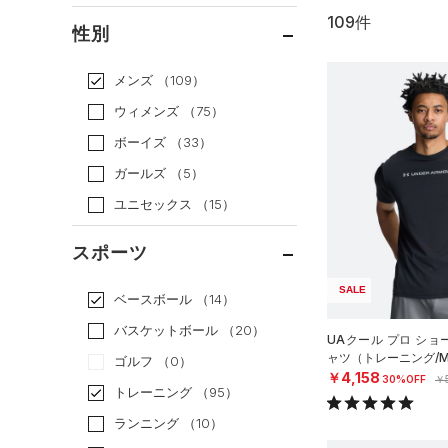
109件
通常価格
（61）
性別
セール
（48）
メンズ
（109）
ウィメンズ
（75）
ボーイズ
（33）
ガールズ
（5）
ユニセックス
（15）
スポーツ
SALE
ベースボール
（14）
バスケットボール
（20）
UAクール プロ ショ
ャツ（トレーニング/M
ゴルフ
（0）
￥4,158
30%OFF
￥
トレーニング
（95）
ランニング
（10）