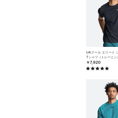
（16）
ロングTシャツ
（11）
パーカー&トレーナー
（26）
ジャケット
（13）
ジャージ
（1）
ベスト
（1）
ダウン・コート
UAクール エリート
（0）
スポーツブラ
Tシャツ（トレーニング
￥7,920
（0）
セットアップ
（0）
スイムウェア
ボトムス
アクセサリー
すべてのボトムス
シューズ
すべてのアクセサリー
（27）
レギンス&タイツ
すべてのシューズ
（29）
バックパック
（66）
ショートパンツ
サイズ
（7）
スポーツシューズ
ショルダー＆トートバッグ