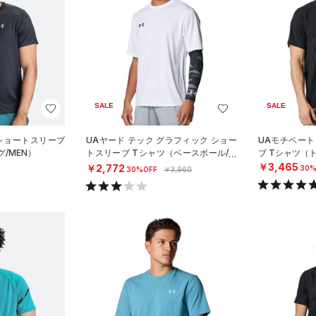
SALE
SALE
 ショートスリーブ
UAヤード テック グラフィック ショー
UAモチベート
/MEN）
トスリーブ Tシャツ（ベースボール/M
ブ Tシャツ（
EN）
￥3,465
￥2,772
30%
30%OFF
￥3,960