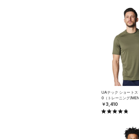
UAテック ショートス
0（トレーニング/ME
￥3,410