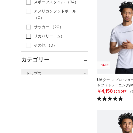
スポーツスタイル
（34）
アメリカンフットボール
（0）
サッカー
（20）
リカバリー
（2）
その他
（0）
カテゴリー
SALE
トップス
UAクール プロ ショ
すべてのトップス
ャツ（トレーニング/M
￥4,158
30%OFF
￥
（109）
ベースレイヤー
（109）
Tシャツ
（34）
タンクトップ
（10）
ポロシャツ