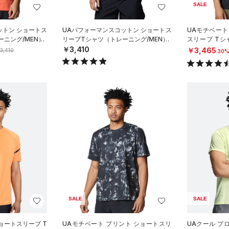
SALE
ットン ショートス
UAパフォーマンスコットン ショートス
UAモチベート
ニング/MEN）
リーブTシャツ（トレーニング/MEN）
スリーブ Tシ
N）
￥3,410
￥3,465
3,410
30%
SALE
SALE
ョートスリーブ T
UAモチベート プリント ショートスリ
UAクール プ