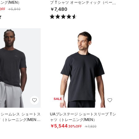
ング/MEN）
ブ Tシャツ オーセンティック（ベース
ボール/MEN）
￥7,480
OFF
￥5,940
SALE
 シームレス ショートス
UAプレステージ ショートスリーブ Tシ
ツ（トレーニング/MEN）
ャツ（トレーニング/MEN）
￥5,544
30%OFF
￥7,920