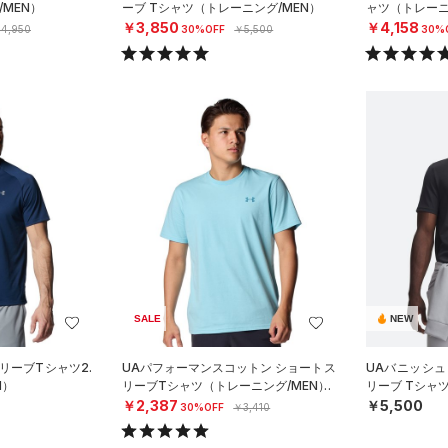
MEN）
ーブ Tシャツ（トレーニング/MEN）
ャツ（トレーニ
￥3,850
￥4,158
4,950
30%OFF
￥5,500
30%
SALE
NEW
リーブTシャツ2.
UAパフォーマンスコットン ショートス
UAバニッシュ
N）
リーブTシャツ（トレーニング/MEN）
リーブ Tシャ
￥2,387
￥5,500
30%OFF
￥3,410