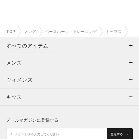
TOP
メンズ
ベースボール＋トレーニング
トップス
すべてのアイテム
メンズ
メンズ
ウィメンズ
トップス
ウィメンズ
キッズ
トップス
ボトムス
キッズ
トップス
ボトムス
シューズ
シューズ
メールマガジンに登録する
ボトムス
シューズ
アクセサリー
アクセサリー
登録する