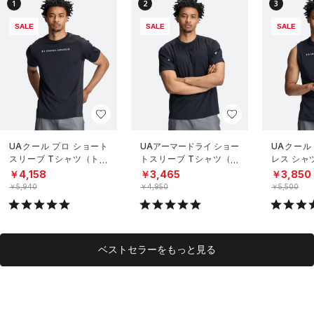
1
2
3
SALE
SALE
SALE
UAクール プロ ショート
UAアーマードライ ショー
UAクール
スリーブ Tシャツ（トレ
トスリーブ Tシャツ（ト
レス シャ
ーニング/MEN）
レーニング/MEN）
グ/MEN）
￥4,158
￥3,465
￥3,850
￥5,940
￥4,950
￥5,500
ベストセラーをもっと見る