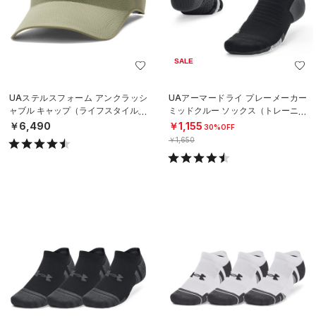
SALE
UAステルスフォーム アンクラッシ
UAアーマードライ プレーメーカー
ャブル キャップ（ライフスタイル/U
ミッドクルー ソックス（トレーニン
NISEX）
グ/UNISEX）
￥6,490
￥1,155
30%OFF
￥1,650