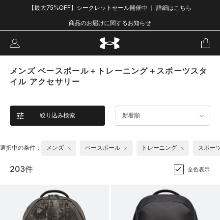
【最大75%OFF】シークレットセール開催中 ｜ 詳細はこちら
商品のお届けに関するお知らせ
メンズ ベースボール＋トレーニング＋スポーツスタ
イル アクセサリー
絞り込み検索
新着順
選択中の条件：
メンズ
ベースボール
トレーニング
スポー
203件
全色表示