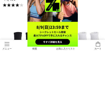
検索
お気に入りリスト
カート
メニュー
UAトレーニング コットン クオータ
UAトレーニング コットン クオータ
ー ソックス （3足セット）（トレー
ー ソックス （3足セット）（トレー
ニング/UNISEX）
ニング/UNISEX）
￥1,430
￥1,430