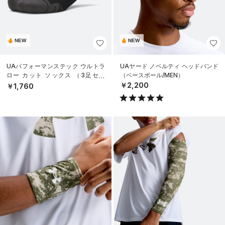
NEW
NEW
UAパフォーマンステック ウルトラ
UAヤード ノベルティ ヘッドバンド
ロー カット ソックス （3足セッ
（ベースボール/MEN）
ト）（トレーニング/UNISEX）
￥2,200
￥1,760