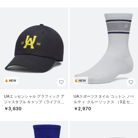
NEW
NEW
UAエッセンシャル グラフィック ア
UAスポーツスタイル コットン ノベ
ジャスタブル キャップ（ライフスタ
ルティ クルーソックス （3足セッ
イル/UNISEX）
ト）（トレーニング/UNISEX）
￥3,630
￥2,970