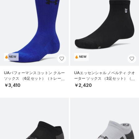
NEW
NEW
UAパフォーマンスコットン クルー
UAエッセンシャル ノベルティ クオ
ソックス （6足セット）（トレーニ
ーター ソックス （3足セット）（ラ
ング/UNISEX）
イフスタイル/UNISEX）
￥3,410
￥2,420