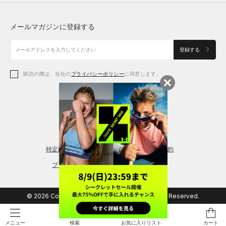
トップス
ボトムス
シューズ
シューズ
メールマガジンに登録する
ボトムス
シューズ
アクセサリー
アクセサリー
登録する
シューズ
アクセサリー
購読の際は、当社の
プライバシーポリシー
に同意します。
アクセサリー
スポーツブラ
レギンス＆タイツ
特定商取引法に基づく通販の表記
会員規約
プライバシーポリシー
© 2026 Copyright DOME Corporation. All Rights Reserved.
検索
お気に入りリスト
カート
メニュー