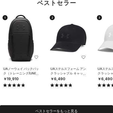
ベストセラー
1
2
3
UAノーウェイ バックパッ
UAステルスフォーム アン
UAステル
ク（トレーニング/UNISE
クラッシャブル キャップ
クラッシャ
X）
（ライフスタイル/UNISE
（ライフスタ
￥19,910
￥6,490
￥6,490
X）
X）
ベストセラーをもっと見る