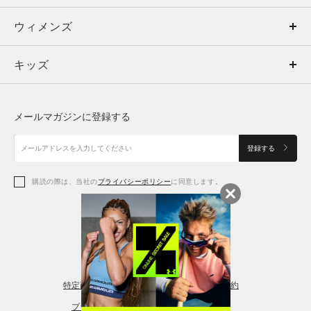
ウィメンズ
トップス
ウィメンズ
キッズ
トップス
ボトムス
キッズ
トップス
ボトムス
シューズ
シューズ
メールマガジンに登録する
ボトムス
シューズ
アクセサリー
アクセサリー
登録する
シューズ
アクセサリー
購読の際は、当社の
プライバシーポリシー
に同意します。
アクセサリー
スポーツブラ
レギンス＆タイツ
特定商取引法に基づく通販の表記
会員規約
プライバシーポリシー