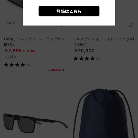
直営限定
SALE
在庫残り僅か
UAボディバッグ（トレーニング/UN
UA スポルテイト（トレーニング/U
ISEX）
NISEX）
￥2,695
￥20,900
30%OFF
￥3,850
SOLD OUT