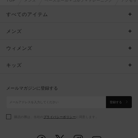
TOP
メンズ
ベースボール＋ゴルフ＋トレーニング
アクセサ
すべてのアイテム
メンズ
メンズ
ウィメンズ
トップス
ウィメンズ
キッズ
トップス
ボトムス
キッズ
トップス
ボトムス
シューズ
シューズ
メールマガジンに登録する
ボトムス
シューズ
アクセサリー
アクセサリー
登録する
シューズ
アクセサリー
購読の際は、当社の
プライバシーポリシー
に同意します。
アクセサリー
スポーツブラ