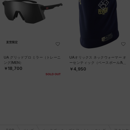
直営限定
UA グリッドプロ ミラー（トレーニ
UAオリックス ネックウォーマー オ
ング/MEN）
ーセンティック（ベースボール/ME
N）
￥18,700
￥4,950
SOLD OUT