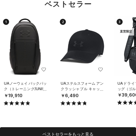
ベストセラー
1
2
3
直営限定
UAノーウェイ バックパッ
UAステルスフォーム アン
UAドライ
ク（トレーニング/UNISE
クラッシャブル キャップ
ッグ（ゴルフ
X）
（ライフスタイル/UNISE
￥39,60
￥19,910
￥6,490
X）
ベストセラーをもっと見る