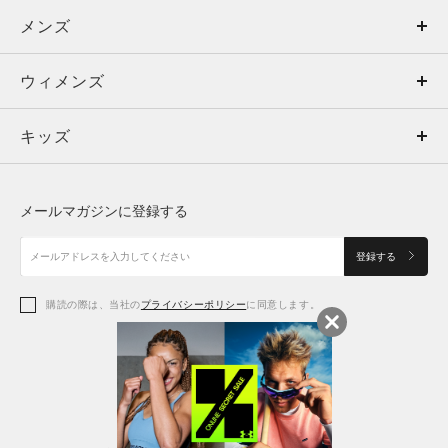
メンズ
メンズ
ウィメンズ
トップス
ウィメンズ
キッズ
トップス
ボトムス
キッズ
トップス
ボトムス
シューズ
シューズ
メールマガジンに登録する
ボトムス
シューズ
アクセサリー
アクセサリー
登録する
シューズ
アクセサリー
購読の際は、当社の
プライバシーポリシー
に同意します。
アクセサリー
スポーツブラ
レギンス＆タイツ