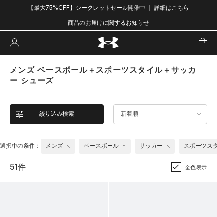
【最大75%OFF】シークレットセール開催中 ｜ 詳細はこちら
商品のお届けに関するお知らせ
メンズ ベースボール＋スポーツスタイル＋サッカ
ー シューズ
絞り込み検索
新着順
選択中の条件：
メンズ
ベースボール
サッカー
スポーツス
51件
全色表示