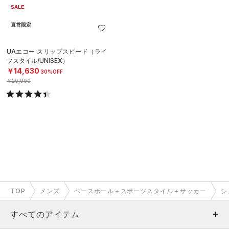
SALE
直営限定
UAエコー スリップスピード（ライ
フスタイル/UNISEX）
￥14,630
30%OFF
￥20,900
TOP
メンズ
ベースボール＋スポーツスタイル＋サッカー
シ
すべてのアイテム