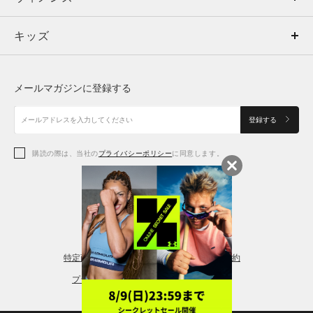
キッズ
トップス
ボトムス
キッズ
トップス
ボトムス
シューズ
シューズ
メールマガジンに登録する
ボトムス
シューズ
アクセサリー
アクセサリー
登録する
シューズ
アクセサリー
購読の際は、当社の
プライバシーポリシー
に同意します。
アクセサリー
スポーツブラ
レギンス＆タイツ
特定商取引法に基づく通販の表記
会員規約
プライバシーポリシー