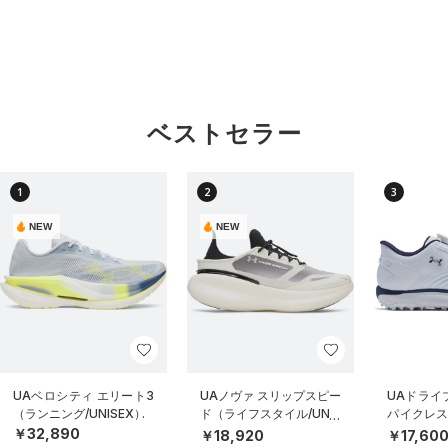
ベストセラー
1
2
3
NEW
NEW
UAベロシティ エリート3
UAノヴァ スリップスピー
UAドライブ
（ランニング/UNISEX）
ド（ライフスタイル/UNIS
パイクレス
EX）
MEN）
￥32,890
￥18,920
￥17,60