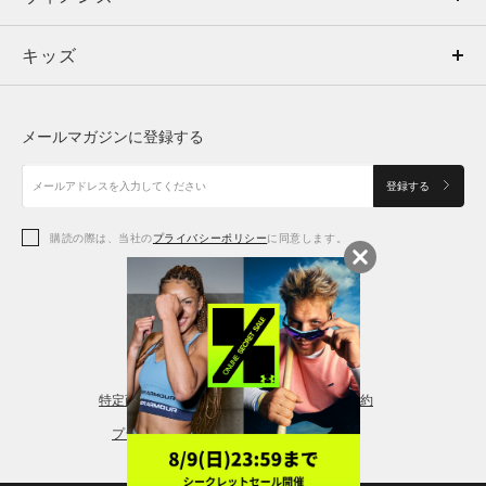
キッズ
トップス
ボトムス
キッズ
トップス
ボトムス
シューズ
シューズ
メールマガジンに登録する
ボトムス
シューズ
アクセサリー
アクセサリー
登録する
シューズ
アクセサリー
購読の際は、当社の
プライバシーポリシー
に同意します。
アクセサリー
スポーツブラ
レギンス＆タイツ
特定商取引法に基づく通販の表記
会員規約
プライバシーポリシー