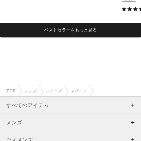
￥16,500
ベストセラーをもっと見る
TOP
メンズ
シューズ
スパイク
すべてのアイテム
メンズ
メンズ
ウィメンズ
トップス
ウィメンズ