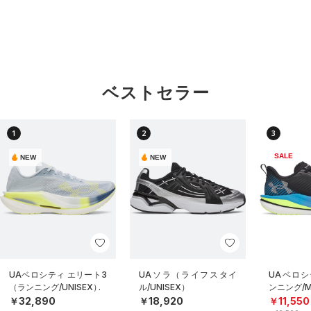
ベストセラー
1
2
3
SALE
NEW
NEW
UAベロシティ エリート3
UAソラ（ライフスタイ
UAベロシ
（ランニング/UNISEX）
ル/UNISEX）
ンニング/
￥32,890
￥18,920
￥11,550