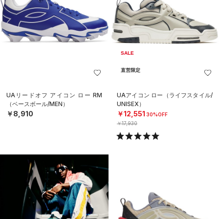
SALE
直営限定
UAリードオフ アイコン ロー RM
UAアイコン ロー（ライフスタイル/
（ベースボール/MEN）
UNISEX）
￥8,910
￥12,551
30%OFF
￥17,930