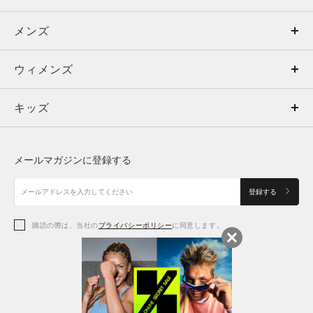
メンズ
メンズ
ウィメンズ
トップス
ウィメンズ
キッズ
トップス
ボトムス
キッズ
トップス
ボトムス
シューズ
シューズ
メールマガジンに登録する
ボトムス
シューズ
アクセサリー
アクセサリー
登録する
シューズ
アクセサリー
購読の際は、当社の
プライバシーポリシー
に同意します。
アクセサリー
スポーツブラ
レギンス＆タイツ