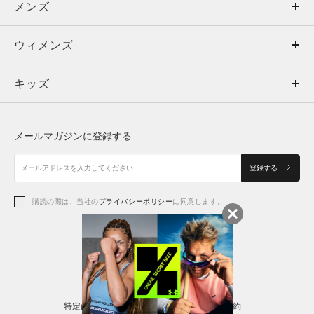
メンズ
メンズ
ウィメンズ
トップス
ウィメンズ
キッズ
トップス
ボトムス
キッズ
トップス
ボトムス
シューズ
シューズ
メールマガジンに登録する
ボトムス
シューズ
アクセサリー
アクセサリー
登録する
シューズ
アクセサリー
購読の際は、当社の
プライバシーポリシー
に同意します。
アクセサリー
スポーツブラ
レギンス＆タイツ
特定商取引法に基づく通販の表記
会員規約