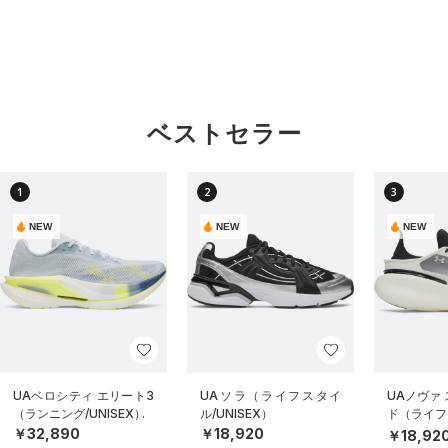
ベストセラー
1
2
3
NEW
NEW
NEW
UAベロシティ エリート3
UAソラ（ライフスタイ
UAノヴァ
（ランニング/UNISEX）
ル/UNISEX）
ド（ライフス
EX）
￥32,890
￥18,920
￥18,92