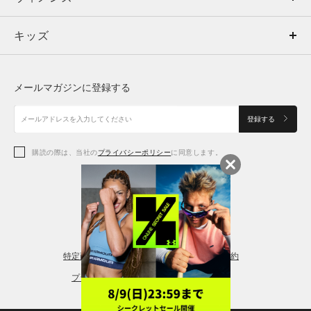
キッズ
トップス
ボトムス
キッズ
トップス
ボトムス
シューズ
シューズ
メールマガジンに登録する
ボトムス
シューズ
アクセサリー
アクセサリー
登録する
シューズ
アクセサリー
購読の際は、当社の
プライバシーポリシー
に同意します。
アクセサリー
スポーツブラ
レギンス＆タイツ
特定商取引法に基づく通販の表記
会員規約
プライバシーポリシー