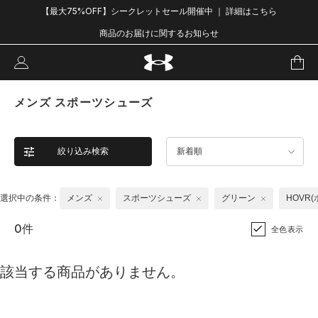
【最大75%OFF】シークレットセール開催中 ｜ 詳細はこちら
商品のお届けに関するお知らせ
メンズ スポーツシューズ
絞り込み検索
新着順
選択中の条件：
メンズ
スポーツシューズ
グリーン
HOVR(
0件
全色表示
該当する商品がありません。