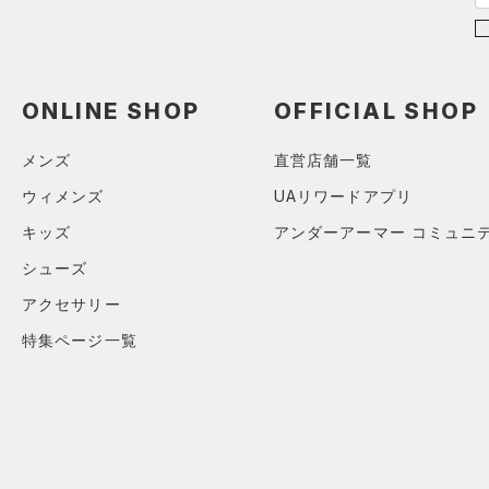
コレクション
Tech(テック)
（0）
27.0
プロジェクトロック
（0）
COLDGEAR ARMOUR(コール
27.5
ドギアアーマー)
（0）
ステフィン・カリー
（0）
28.0
ONLINE SHOP
OFFICIAL SHOP
HEATGEAR ARMOUR(ヒート
アジア限定
（0）
28.5
ギアアーマー)
（0）
メンズ
直営店舗一覧
29.0
STORM(ストーム)
（0）
29.5
ウィメンズ
UAリワードアプリ
COLDGEAR INFRARED(コー
30.0
ルドギアインフラレッド)
キッズ
アンダーアーマー コミュニ
（0）
30.5
シューズ
AUXETIC(オーゼティック)
31.0
アクセサリー
（0）
31.5
特集ページ一覧
Charged Cotton(チャージド
32.0
コットン)
（0）
33.0
Rival Fleece(ライバルフリー
34.0
ス)
（0）
35.0
Armour Fleece(アーマーフリ
ース)
（0）