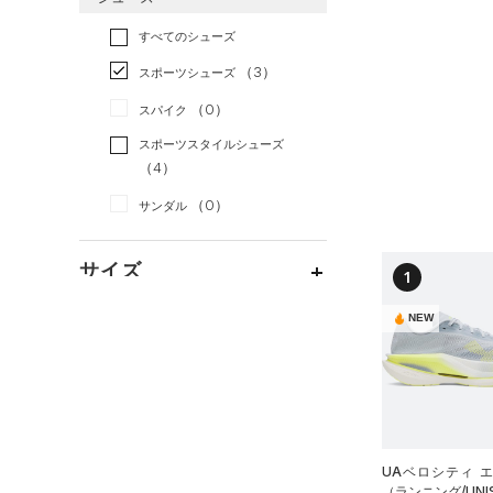
すべてのアクセサリー
（0）
スポーツスタイル
（1）
レギンス&タイツ
（0）
Tシャツ
すべてのシューズ
（0）
アメリカンフットボール
バックパック
（2）
ショートパンツ
（0）
タンクトップ
（0）
（3）
スポーツシューズ
ショルダー＆トートバッグ
（0）
パンツ(ロングパンツ)
（0）
ポロシャツ
（0）
サッカー
（0）
（0）
スパイク
（0）
スウェット＆フリース
（0）
ロングTシャツ
リカバリー
（0）
（0）
サックパック
スポーツスタイルシューズ
（0）
アンダーウェア
（0）
パーカー&トレーナー
その他
（4）
（0）
（0）
ウェストバッグ
（0）
スカート
（0）
ジャケット
（0）
サンダル
（0）
ダッフルバッグ
（0）
スイムウェア
（1）
ジャージ
（0）
キャップ＆ビーニー
サイズ
（0）
ベスト
1
（0）
ベルト
（0）
ダウン・コート
NEW
16.5
（0）
グローブ・手袋
カラー
（0）
スポーツブラ
17.0
（1）
アイウェア
（0）
セットアップ
17.5
リストバンド＆ヘッドバンド
ブラック
ホワイト
ブラウン
グリーン
（0）
18.0
（0）
スイムウェア
18.5
（0）
スポーツマスク
UAベロシティ 
19.0
ブルー
パープル
レッド
イエロー
（0）
（ランニング/UNI