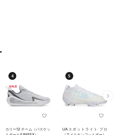
ー
4
5
6
SALE
カリー12 チーム（バスケッ
UAスポットライト プロ
UAドラ
トボール/UNISEX）
（アメリカンフットボール/
パイクレ