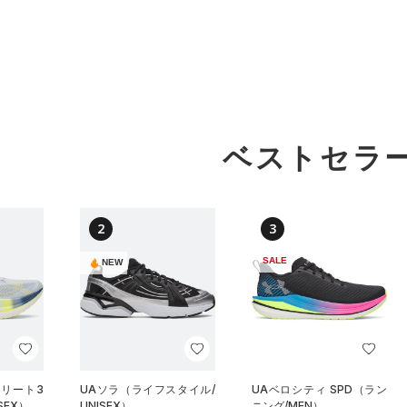
ベストセラ
2
3
SALE
NEW
エリート3
UAソラ（ライフスタイル/
UAベロシティ SPD（ラン
SEX）
UNISEX）
ニング/MEN）