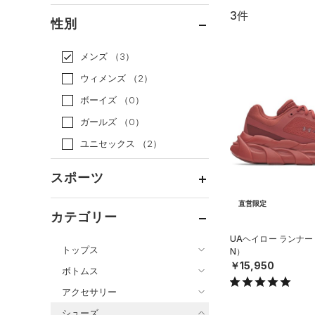
3件
通常価格
（3）
性別
セール
（0）
メンズ
（3）
ウィメンズ
（2）
ボーイズ
（0）
ガールズ
（0）
ユニセックス
（2）
スポーツ
直営限定
ベースボール
（0）
カテゴリー
バスケットボール
（0）
UAヘイロー ランナー
トップス
N）
ゴルフ
（0）
￥15,950
ボトムス
トレーニング
すべてのトップス
（1）
アクセサリー
すべてのボトムス
ランニング
（1）
（2）
ベースレイヤー
シューズ