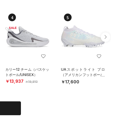
4
5
6
SALE
カリー12 チーム（バスケッ
UAスポットライト プロ
UAドラ
トボール/UNISEX）
（アメリカンフットボール/
パイクレ
MEN）
MEN）
￥13,937
￥17,600
￥17,6
￥19,910