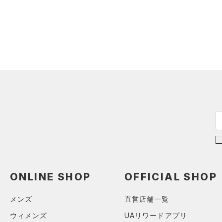
ソックス
（0）
ネックウォーマー
オレンジ
その他
（0）
スリーブ
（0）
タオル
価格
（0）
ボール
（0）
イヤホン＆ヘッドホン
テクノロジー
～
円
円
（0）
ウォーターボトル
FLOW(フロー)
（1）
（0）
その他
HOVR(ホバー)
（11）
CHARGED(チャージド)
（10）
MICRO G(マイクロＧ)
（0）
ONLINE SHOP
OFFICIAL SHOP
TRIBASE(トライベース)
（1）
メンズ
直営店舗一覧
RUSH(ラッシュ)
（0）
ISO-CHILL(アイソチル)
（0）
ウィメンズ
UAリワードアプリ