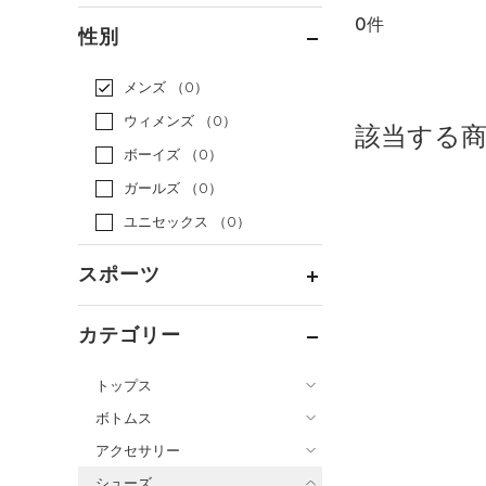
0件
通常価格
（0）
性別
セール
（0）
メンズ
（0）
ウィメンズ
（0）
該当する
ボーイズ
（0）
ガールズ
（0）
ユニセックス
（0）
スポーツ
ベースボール
（0）
カテゴリー
バスケットボール
（0）
トップス
ゴルフ
（0）
ボトムス
トレーニング
すべてのトップス
（0）
アクセサリー
すべてのボトムス
ランニング
（0）
（0）
ベースレイヤー
シューズ