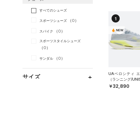
すべてのアクセサリー
（0）
スポーツスタイル
（0）
レギンス&タイツ
（0）
Tシャツ
すべてのシューズ
（0）
アメリカンフットボール
バックパック
（0）
ショートパンツ
（0）
タンクトップ
1
（0）
（0）
スポーツシューズ
ショルダー＆トートバッグ
（0）
パンツ(ロングパンツ)
（0）
ポロシャツ
（0）
サッカー
（0）
NEW
（0）
スパイク
（0）
スウェット＆フリース
（0）
ロングTシャツ
リカバリー
（0）
（0）
サックパック
スポーツスタイルシューズ
（0）
アンダーウェア
（0）
パーカー&トレーナー
その他
（0）
（0）
（0）
ウェストバッグ
（0）
スカート
（0）
ジャケット
（0）
サンダル
（0）
ダッフルバッグ
（0）
スイムウェア
（0）
ジャージ
（0）
キャップ＆ビーニー
UAベロシティ 
サイズ
（0）
ベスト
（ランニング/UNI
（0）
ベルト
￥32,890
（0）
ダウン・コート
（0）
グローブ・手袋
カテゴリーを選択してください。
カラー
（0）
スポーツブラ
（0）
アイウェア
（0）
セットアップ
リストバンド＆ヘッドバンド
ブラック
ホワイト
ブラウン
グリーン
（0）
（0）
スイムウェア
（0）
スポーツマスク
ブルー
パープル
レッド
イエロー
（0）