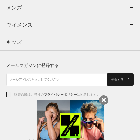
メンズ
メンズ
ウィメンズ
トップス
ウィメンズ
キッズ
トップス
ボトムス
キッズ
トップス
ボトムス
シューズ
シューズ
メールマガジンに登録する
ボトムス
シューズ
アクセサリー
アクセサリー
登録する
シューズ
アクセサリー
購読の際は、当社の
プライバシーポリシー
に同意します。
アクセサリー
スポーツブラ
レギンス＆タイツ