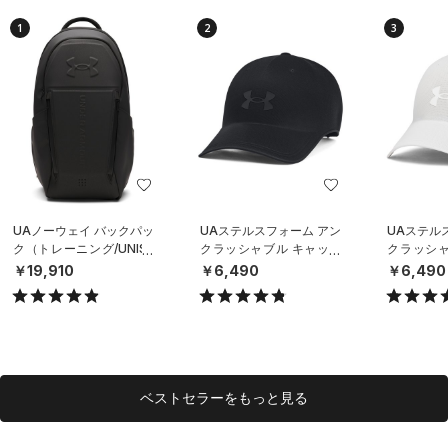
1
2
3
UAノーウェイ バックパッ
UAステルスフォーム アン
UAステル
ク（トレーニング/UNISE
クラッシャブル キャップ
クラッシャ
X）
（ライフスタイル/UNISE
（ライフスタ
￥19,910
￥6,490
￥6,490
X）
X）
ベストセラーをもっと見る