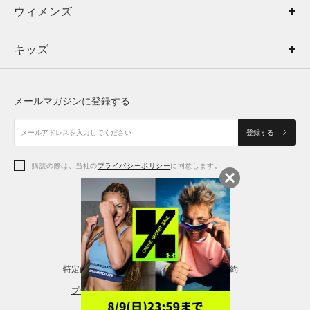
ウィメンズ
トップス
ウィメンズ
キッズ
トップス
ボトムス
キッズ
トップス
ボトムス
シューズ
シューズ
メールマガジンに登録する
ボトムス
シューズ
アクセサリー
アクセサリー
登録する
シューズ
アクセサリー
購読の際は、当社の
プライバシーポリシー
に同意します。
アクセサリー
スポーツブラ
レギンス＆タイツ
特定商取引法に基づく通販の表記
会員規約
プライバシーポリシー