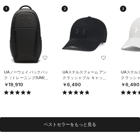
1
2
3
UAノーウェイ バックパッ
UAステルスフォーム アン
UAステル
ク（トレーニング/UNISE
クラッシャブル キャップ
クラッシャ
X）
（ライフスタイル/UNISE
（ライフスタ
￥19,910
￥6,490
￥6,490
X）
X）
ベストセラーをもっと見る