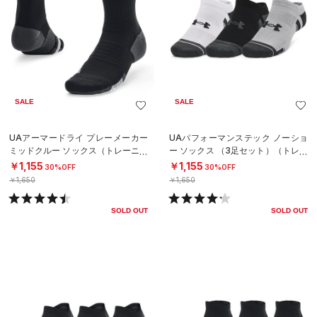
SALE
SALE
UAアーマードライ プレーメーカー
UAパフォーマンステック ノーショ
ミッドクルー ソックス（トレーニン
ー ソックス （3足セット）（トレー
グ/UNISEX）
ニング/UNISEX）
￥1,155
￥1,155
30%OFF
30%OFF
￥1,650
￥1,650
SOLD OUT
SOLD OUT