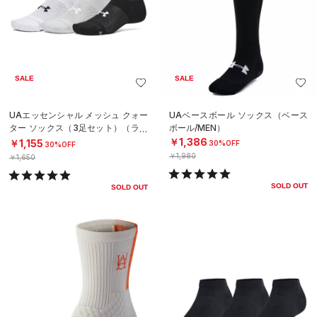
SALE
SALE
UAエッセンシャル メッシュ クォー
UAベースボール ソックス（ベース
ター ソックス（3足セット）（ライ
ボール/MEN）
フスタイル/UNISEX）
￥1,386
￥1,155
30%OFF
30%OFF
￥1,980
￥1,650
SOLD OUT
SOLD OUT