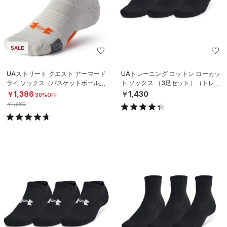
SALE
UAストリート クエスト アーマード
UAトレーニング コットン ローカッ
ライ ソックス（バスケットボール/U
ト ソックス （3足セット）（トレー
NISEX）
ニング/UNISEX）
￥1,386
￥1,430
30%OFF
￥1,980