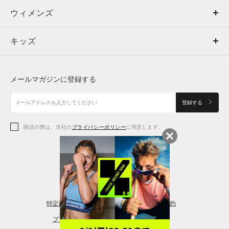
ウィメンズ
トップス
ウィメンズ
キッズ
トップス
ボトムス
キッズ
トップス
ボトムス
シューズ
シューズ
メールマガジンに登録する
ボトムス
シューズ
アクセサリー
アクセサリー
登録する
シューズ
アクセサリー
購読の際は、当社の
プライバシーポリシー
に同意します。
アクセサリー
スポーツブラ
レギンス＆タイツ
特定商取引法に基づく通販の表記
会員規約
プライバシーポリシー