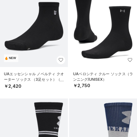
NEW
UAエッセンシャル ノベルティ クオ
UAベロシティ クルー ソックス（ラ
ーター ソックス （3足セット）（ラ
ンニング/UNISEX）
イフスタイル/UNISEX）
￥2,750
￥2,420