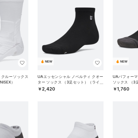
NEW
NEW
 クルーソックス
UAエッセンシャル ノベルティ クオー
UAパフォー
ISEX）
ター ソックス （3足セット）（ライフ
ソックス （
スタイル/UNISEX）
グ/UNISEX）
￥2,420
￥1,760