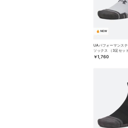
ソックス
（1）
ネックウォーマー
（8）
スリーブ
（12）
タオル
NEW
（0）
ボール
UAパフォーマンステ
（0）
イヤホン＆ヘッドホン
ソックス （3足セッ
グ/UNISEX）
￥1,760
（5）
ウォーターボトル
（11）
その他
シューズ
すべてのシューズ
サイズ
（79）
スポーツシューズ
S(22cm)
カラー
（10）
スパイク
M(23cm)
スポーツスタイルシューズ
ML(24cm)
（30）
価格