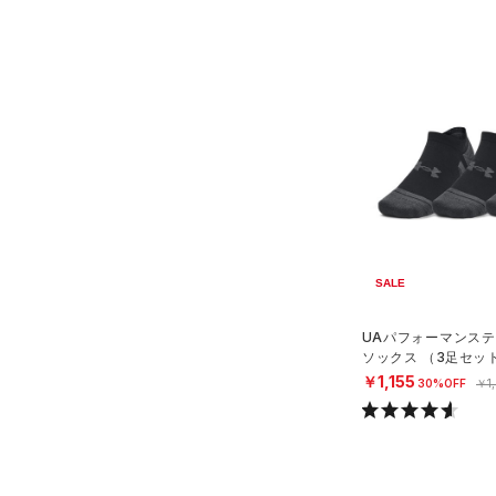
SALE
UAパフォーマンステ
ソックス （3足セッ
グ/UNISEX）
￥1,155
30%OFF
￥1