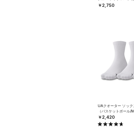
ーニング/UNISEX）
￥2,750
L(25cm)
STORM(ストーム)
（0）
XS(21cm)
COLDGEAR INFRARED(コー
ルドギアインフラレッド)
XL(26cm)
（1）
SMMD
AUXETIC(オーゼティック)
LGXL
（0）
Charged Cotton(チャージド
コットン)
（0）
Rival Fleece(ライバルフリー
ス)
（0）
Armour Fleece(アーマーフリ
ース)
（0）
UAクオーター ソック
（バスケットボール/M
￥2,420