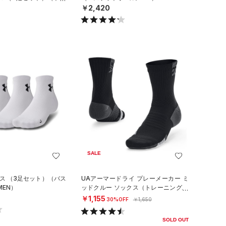
EX）
￥2,420
SALE
クス （3足セット）（バス
UAアーマードライ プレーメーカー ミ
MEN）
ッドクルー ソックス（トレーニング/U
NISEX）
￥1,155
30%OFF
￥1,650
SOLD OUT