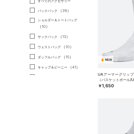
すべてのアクセサリー
（32）
スポーツスタイル
（2）
レギンス&タイツ
（195）
Tシャツ
（39）
アメリカンフットボール
バックパック
（129）
ショートパンツ
（48）
タンクトップ
（2）
ショルダー＆トートバッグ
（63）
パンツ(ロングパンツ)
（51）
ポロシャツ
（10）
サッカー
（13）
（10）
スウェット＆フリース
（25）
ロングTシャツ
リカバリー
（0）
（13）
サックパック
（37）
アンダーウェア
（13）
パーカー&トレーナー
その他
（0）
（10）
ウェストバッグ
（0）
スカート
（39）
ジャケット
（15）
ダッフルバッグ
NEW
（5）
スイムウェア
（22）
ジャージ
（41）
キャップ＆ビーニー
（4）
ベスト
UAアーマーグリップ
（7）
ベルト
（バスケットボール/UN
（2）
ダウン・コート
￥1,650
（36）
グローブ・手袋
（0）
スポーツブラ
（12）
アイウェア
（0）
セットアップ
リストバンド＆ヘッドバンド
（9）
（1）
スイムウェア
（0）
スポーツマスク
（62）