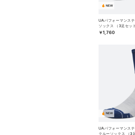
ブラック
ホワイト
ブラウン
グリーン
L(25cm)
（14）
NEW
サンダル
テクノロジー
XL(26cm)
～
UAパフォーマンステ
円
円
YS(130cm)
ブルー
パープル
レッド
イエロー
ソックス （3足セッ
FLOW(フロー)
（0）
在庫
グ/UNISEX）
YM(140cm)
￥1,760
HOVR(ホバー)
（0）
YL(150cm)
オレンジ
その他
在庫あり
CHARGED(チャージド)
（0）
限定
YXL(160cm)
MICRO G(マイクロＧ)
（0）
XS
直営限定
（2）
コレクション
TRIBASE(トライベース)
S
公式サイト限定
（0）
（0）
M
プロジェクトロック
（0）
在庫残りわずか
（4）
RUSH(ラッシュ)
（0）
L
ステフィン・カリー
（0）
ISO-CHILL(アイソチル)
（0）
XL
アジア限定
（0）
Tech(テック)
（0）
ONESIZE
COLDGEAR ARMOUR(コール
S(22cm)
NEW
ドギアアーマー)
（0）
M(23cm)
HEATGEAR ARMOUR(ヒート
UAパフォーマンステ
ML(24cm)
ギアアーマー)
（0）
クルーソックス （3