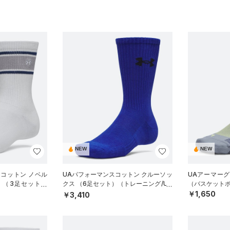
NEW
NEW
 コットン ノベル
UAパフォーマンスコットン クルーソッ
UAアーマー
 （3足セット）
クス （6足セット）（トレーニング/UN
（バスケットボー
EX）
ISEX）
￥1,650
￥3,410