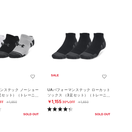
SALE
マンステック ノーショー
UAパフォーマンステック ローカット
3足セット）（トレーニン
ソックス （3足セット）（トレーニン
グ/UNISEX）
￥1,155
FF
￥1,650
30%OFF
￥1,650
SOLD OUT
SOLD OUT