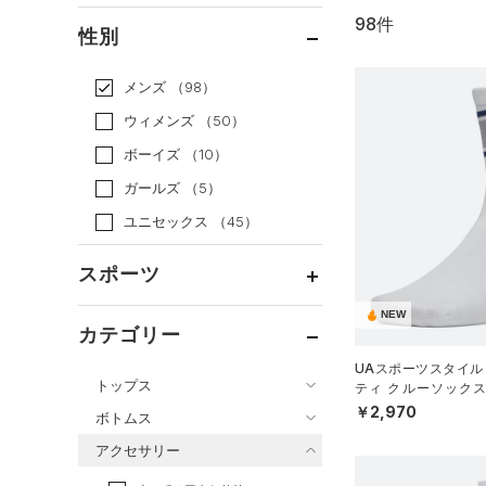
98件
通常価格
（86）
性別
セール
（12）
メンズ
（98）
ウィメンズ
（50）
ボーイズ
（10）
ガールズ
（5）
ユニセックス
（45）
スポーツ
NEW
ベースボール
（25）
カテゴリー
バスケットボール
（10）
UAスポーツスタイル
トップス
ティ クルーソックス
ゴルフ
（7）
（トレーニング/UNIS
￥2,970
ボトムス
トレーニング
すべてのトップス
（31）
アクセサリー
すべてのボトムス
ランニング
（8）
（128）
ベースレイヤー