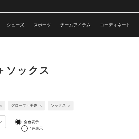
シューズ
スポーツ
チームアイテム
コーディネート
＋ソックス
グローブ・手袋
ソックス
全色表示
1色表示