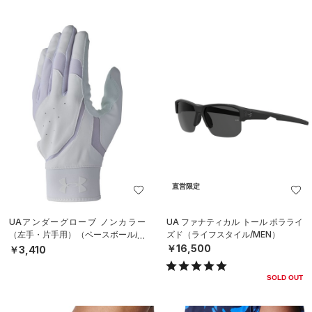
直営限定
UAアンダーグローブ ノンカラー
UA ファナティカル トール ポラライ
（左手・片手用）（ベースボール/M
ズド（ライフスタイル/MEN）
EN）
￥16,500
￥3,410
SOLD OUT