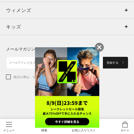
ウィメンズ
トップス
ウィメンズ
キッズ
トップス
ボトムス
キッズ
トップス
ボトムス
シューズ
シューズ
メールマガジンに登録する
ボトムス
シューズ
アクセサリー
アクセサリー
登録する
シューズ
アクセサリー
購読の際は、当社の
プライバシーポリシー
に同意します。
アクセサリー
スポーツブラ
レギンス＆タイツ
特定商取引法に基づく通販の表記
会員規約
プライバシーポリシー
検索
お気に入りリスト
カート
メニュー