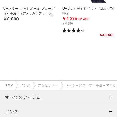
UAブラー フットボール グローブ
UAブレイディド ベルト（ゴルフ/M
（両手用）（アメリカンフットボー
EN）
ル/MEN）
￥4,235
￥6,600
30%OFF
￥6,050
SOLD OUT
TOP
メンズ
アクセサリー
ベルト＋グローブ・手袋＋アイウ
すべてのアイテム
メンズ
メンズ