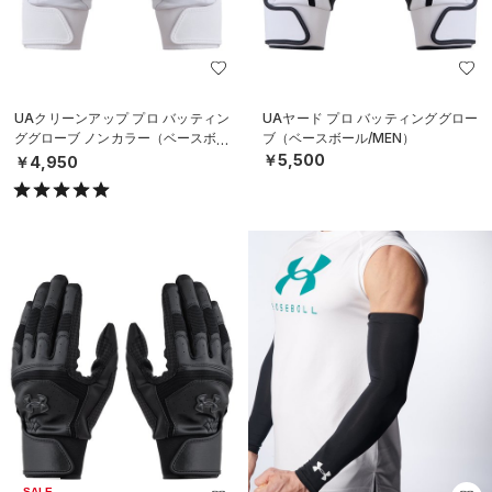
UAクリーンアップ プロ バッティン
UAヤード プロ バッティンググロー
ググローブ ノンカラー（ベースボー
ブ（ベースボール/MEN）
ル/MEN）
￥5,500
￥4,950
SALE