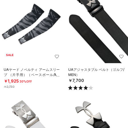
SALE
UAヤード ノベルティ アームスリー
UAアジャスタブル ベルト（ゴルフ/
ブ （片手用）（ベースボール/ME
MEN）
N）
￥7,700
￥1,925
30%OFF
￥2,750