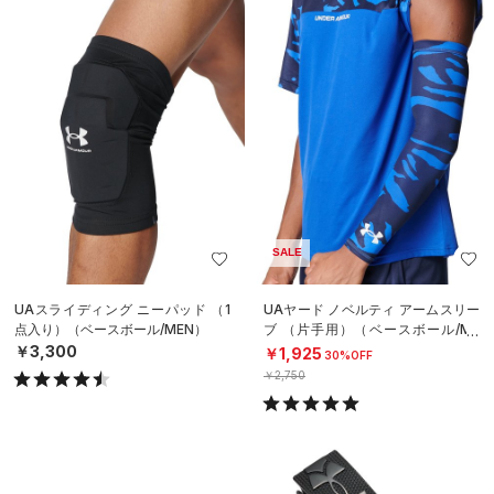
SALE
UAスライディング ニーパッド （1
UAヤード ノベルティ アームスリー
点入り）（ベースボール/MEN）
ブ （片手用）（ベースボール/ME
N）
￥3,300
￥1,925
30%OFF
￥2,750