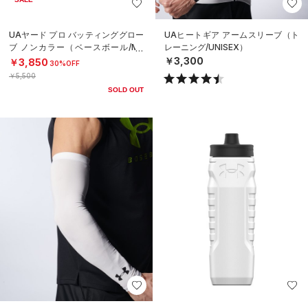
UAヤード プロ バッティンググロー
UAヒートギア アームスリーブ（ト
ブ ノンカラー（ベースボール/ME
レーニング/UNISEX）
N）
￥3,300
￥3,850
30%OFF
￥5,500
SOLD OUT