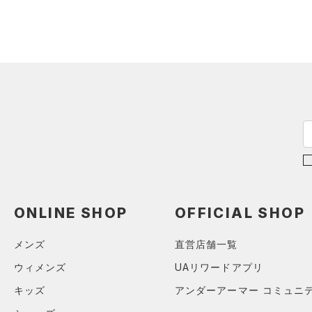
（0）
ネックウォーマー
（1）
スリーブ
（1）
タオル
（0）
ボール
（0）
イヤホン＆ヘッドホン
（1）
ウォーターボトル
（3）
その他
シューズ
すべてのシューズ
ONLINE SHOP
OFFICIAL SHOP
サイズ
（19）
スポーツシューズ
メンズ
直営店舗一覧
YSM/YMD
カラー
（8）
スパイク
ウィメンズ
UAリワードアプリ
ONESIZE
スポーツスタイルシューズ
SMMD
（10）
キッズ
アンダーアーマー コミュニ
ブラック
ホワイト
ブラウン
グリーン
MDLG