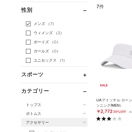
7件
通常価格
（6）
性別
セール
（1）
メンズ
（7）
ウィメンズ
（2）
ボーイズ
（0）
ガールズ
（0）
ユニセックス
（1）
スポーツ
SALE
ベースボール
（0）
カテゴリー
バスケットボール
（0）
UAアイソチル ロー
トップス
ンニング/MEN）
ゴルフ
（1）
￥2,772
30%OFF
￥
ボトムス
トレーニング
すべてのトップス
（3）
アクセサリー
すべてのボトムス
ランニング
（2）
（31）
ベースレイヤー