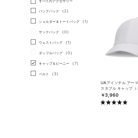
すべてのアクセサリー
（9）
スポーツスタイル
（1）
レギンス&タイツ
（37）
Tシャツ
（2）
アメリカンフットボール
バックパック
（7）
ショートパンツ
（11）
タンクトップ
（0）
（1）
ショルダー＆トートバッグ
（3）
パンツ(ロングパンツ)
（13）
ポロシャツ
サッカー
（0）
（0）
サックパック
（0）
スウェット＆フリース
（4）
ロングTシャツ
リカバリー
（0）
（1）
ウェストバッグ
（4）
アンダーウェア
（0）
パーカー&トレーナー
その他
（0）
（0）
ダッフルバッグ
（0）
スカート
（1）
ジャケット
（7）
キャップ＆ビーニー
（0）
スイムウェア
（0）
ジャージ
（3）
ベルト
（1）
ベスト
UAアイソチル アー
（17）
グローブ・手袋
（0）
ダウン・コート
スタブル キャップ（
N）
（3）
￥3,960
アイウェア
（0）
スポーツブラ
リストバンド＆ヘッドバンド
（0）
セットアップ
（2）
（0）
スイムウェア
（0）
スポーツマスク
（20）
ソックス