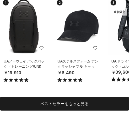
1
2
3
直営限定
UAノーウェイ バックパッ
UAステルスフォーム アン
UAドライ
ク（トレーニング/UNISE
クラッシャブル キャップ
ッグ（ゴルフ
X）
（ライフスタイル/UNISE
￥39,60
￥19,910
￥6,490
X）
ベストセラーをもっと見る