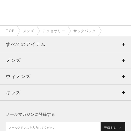
TOP
メンズ
アクセサリー
サックパック
すべてのアイテム
メンズ
メンズ
ウィメンズ
トップス
ウィメンズ
キッズ
トップス
ボトムス
キッズ
トップス
ボトムス
シューズ
シューズ
メールマガジンに登録する
ボトムス
シューズ
アクセサリー
アクセサリー
登録する