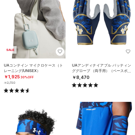
SALE
UAコンテイン マイクロケース（ト
UAアンディナイアブル バッティン
レーニング/UNISEX）
ググローブ （両手用）（ベースボー
ル/MEN）
￥1,925
￥8,470
30%OFF
￥2,750