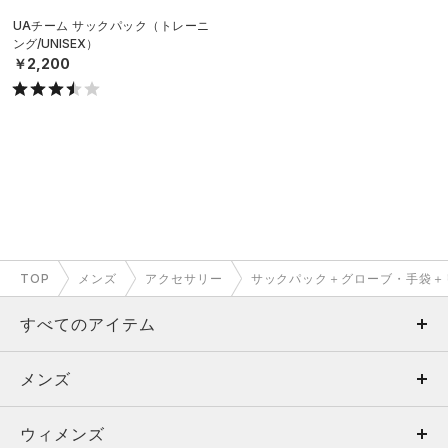
UAチーム サックパック（トレーニ
ング/UNISEX）
￥2,200
TOP
メンズ
アクセサリー
サックパック＋グローブ・手袋＋
すべてのアイテム
メンズ
メンズ
ウィメンズ
トップス
ウィメンズ