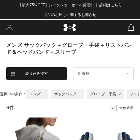
【最大75%OFF】シークレットセール開催中 ｜ 詳細はこちら
商品のお届けに関するお知らせ
メンズ サックパック＋グローブ・手袋＋リストバン
ド＆ヘッドバンド＋スリーブ
絞り込み検索
新着順
選択中の条件：
メンズ
サックパック
グローブ・手袋
リス
9件
全色表示