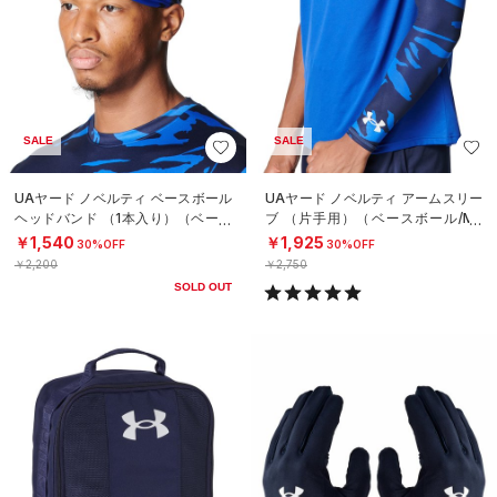
SALE
SALE
UAヤード ノベルティ ベースボール
UAヤード ノベルティ アームスリー
ヘッドバンド （1本入り）（ベース
ブ （片手用）（ベースボール/ME
ボール/MEN）
N）
￥1,540
￥1,925
30%OFF
30%OFF
￥2,200
￥2,750
SOLD OUT