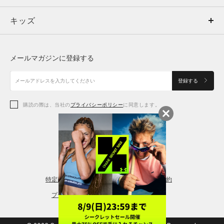
キッズ
トップス
ボトムス
キッズ
トップス
ボトムス
シューズ
シューズ
メールマガジンに登録する
ボトムス
シューズ
アクセサリー
アクセサリー
登録する
シューズ
アクセサリー
購読の際は、当社の
プライバシーポリシー
に同意します。
アクセサリー
スポーツブラ
レギンス＆タイツ
特定商取引法に基づく通販の表記
会員規約
プライバシーポリシー