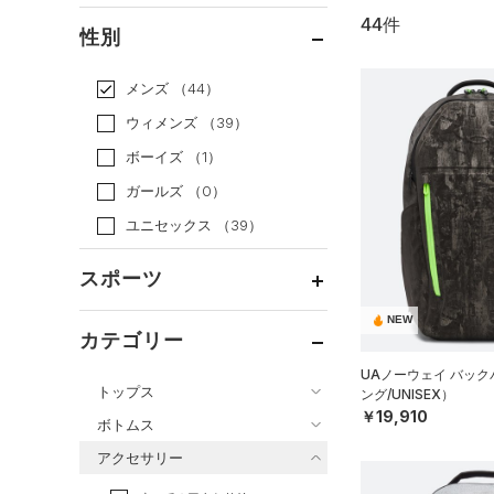
44件
通常価格
（38）
性別
セール
（6）
メンズ
（44）
ウィメンズ
（39）
ボーイズ
（1）
ガールズ
（0）
ユニセックス
（39）
スポーツ
NEW
ベースボール
（3）
カテゴリー
バスケットボール
（1）
UAノーウェイ バッ
トップス
ング/UNISEX）
ゴルフ
（0）
￥19,910
ボトムス
トレーニング
すべてのトップス
（31）
アクセサリー
すべてのボトムス
ランニング
（0）
（128）
ベースレイヤー