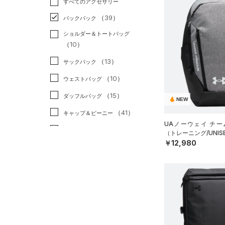
すべてのアクセサリー
（32）
スポーツスタイル
（9）
レギンス&タイツ
（195）
Tシャツ
（39）
アメリカンフットボール
バックパック
（129）
ショートパンツ
（48）
タンクトップ
（0）
ショルダー＆トートバッグ
（63）
パンツ(ロングパンツ)
（51）
ポロシャツ
（10）
サッカー
（0）
（10）
スウェット＆フリース
（25）
ロングTシャツ
リカバリー
（0）
（13）
サックパック
（37）
アンダーウェア
（13）
パーカー&トレーナー
その他
（0）
（10）
ウェストバッグ
（0）
スカート
（39）
ジャケット
（15）
ダッフルバッグ
NEW
（5）
スイムウェア
（22）
ジャージ
（41）
キャップ＆ビーニー
（4）
UAノーウェイ チー
ベスト
（7）
ベルト
（トレーニング/UNIS
（2）
ダウン・コート
￥12,980
（36）
グローブ・手袋
（0）
スポーツブラ
（12）
アイウェア
（0）
セットアップ
リストバンド＆ヘッドバンド
（9）
（1）
スイムウェア
（0）
スポーツマスク
（62）