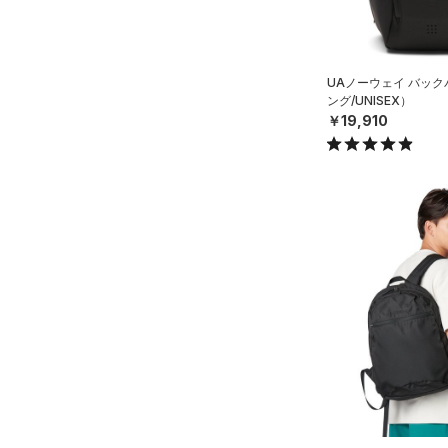
ブラック
ホワイト
ブラウン
グリーン
（14）
サンダル
テクノロジー
～
円
円
ブルー
パープル
レッド
イエロー
UAノーウェイ バッ
FLOW(フロー)
（0）
在庫
ング/UNISEX）
￥19,910
HOVR(ホバー)
（0）
オレンジ
その他
在庫あり
CHARGED(チャージド)
（0）
限定
MICRO G(マイクロＧ)
（0）
直営限定
（2）
コレクション
TRIBASE(トライベース)
公式サイト限定
（0）
（0）
プロジェクトロック
（0）
在庫残りわずか
（2）
RUSH(ラッシュ)
（0）
ステフィン・カリー
（0）
ISO-CHILL(アイソチル)
（0）
アジア限定
（0）
Tech(テック)
（0）
COLDGEAR ARMOUR(コール
ドギアアーマー)
（0）
HEATGEAR ARMOUR(ヒート
ギアアーマー)
（0）