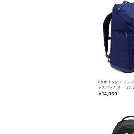
UAオリックス アン
ックパック オーセン
ボール/MEN）
￥14,960