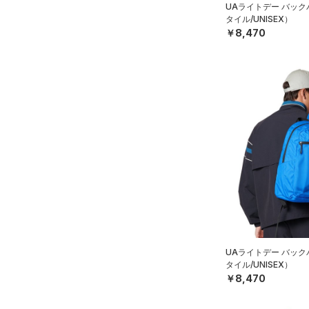
UAライトデー バッ
STORM(ストーム)
（24）
タイル/UNISEX）
￥8,470
COLDGEAR INFRARED(コー
ルドギアインフラレッド)
（0）
AUXETIC(オーゼティック)
（0）
Charged Cotton(チャージド
コットン)
（0）
Rival Fleece(ライバルフリー
ス)
（0）
Armour Fleece(アーマーフリ
ース)
（0）
UAライトデー バッ
タイル/UNISEX）
￥8,470