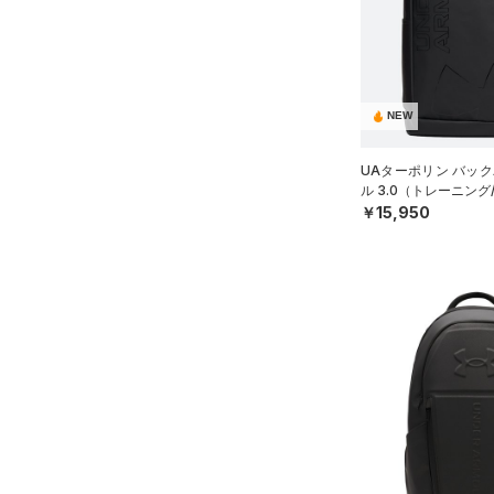
ソックス
（1）
ネックウォーマー
（8）
スリーブ
（12）
タオル
NEW
（0）
ボール
UAターポリン バック
（0）
イヤホン＆ヘッドホン
ル 3.0（トレーニング/
￥15,950
（5）
ウォーターボトル
（11）
その他
シューズ
すべてのシューズ
サイズ
（79）
スポーツシューズ
ONESIZE
カラー
（10）
スパイク
スポーツスタイルシューズ
（30）
価格