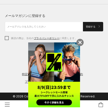
トップス
ボトムス
シューズ
シューズ
メールマガジンに登録する
ボトムス
シューズ
アクセサリー
アクセサリー
登録する
シューズ
アクセサリー
購読の際は、当社の
プライバシーポリシー
に同意します。
アクセサリー
スポーツブラ
レギンス＆タイツ
特定商取引法に基づく通販の表記
会員規約
プライバシーポリシー
© 2026 Copyright DOME Corporation. All Rights Reserved.