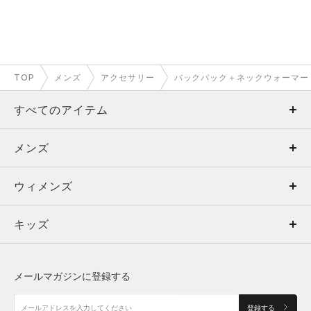
TOP
メンズ
アクセサリー
バックパック＋ネックウォーマー
すべてのアイテム
メンズ
メンズ
ウィメンズ
トップス
ウィメンズ
キッズ
トップス
ボトムス
キッズ
トップス
ボトムス
シューズ
シューズ
メールマガジンに登録する
ボトムス
シューズ
アクセサリー
アクセサリー
登録する